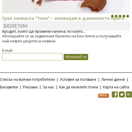
Суха закваска "Yuva" – иновация в домашното приго...
БЮЛЕТИН
Отскоро Лесафр България стартира предлагането на изцяло нов
продукт, който ще промени начина, по който...
Абонирайте се за седмичния бюлетин на Бон Апети и получавайте
най-новите рецепти и новини
E-mail:
Списък на всички потребители
|
Условия за ползване
|
Лични данни
|
Бисквитки
|
Реклама
|
За нас
|
Как да печелите точки
|
Карта на сайта