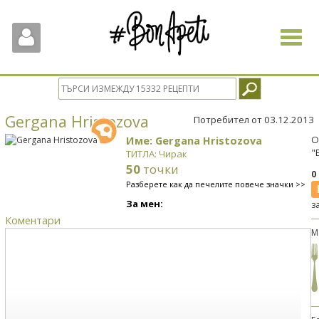
Toggle
navigat
Gergana Hristozova
Потребител от 03.12.2013
Име: Gergana Hristozova
О
"
ТИТЛА: Чирак
50
точки
0
Разберете как да печелите повече значки >>
За мен:
з
Коментари
М