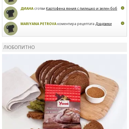
ДИАНА
сготви
Картофена яхния с пилешко и зелен боб
MARIYANA PETROVA
коментира рецептата
Дзадзики
MARIYANA PETROVA
сготви
Дзадзики
ЛЮБОПИТНО
MARIYANA PETROVA
сготви
Дзадзики