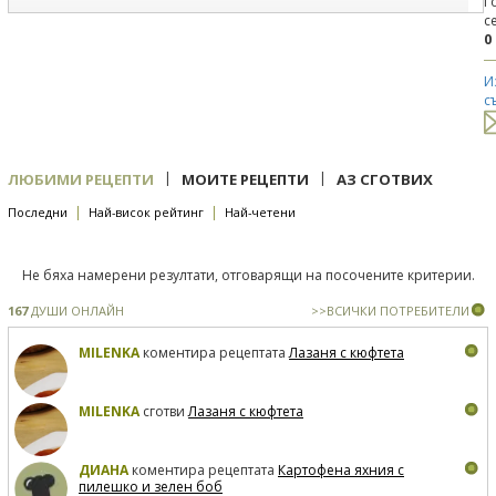
Г
с
0
И
с
|
|
ЛЮБИМИ РЕЦЕПТИ
МОИТЕ РЕЦЕПТИ
АЗ СГОТВИХ
|
|
Последни
Най-висок рейтинг
Най-четени
Не бяха намерени резултати, отговарящи на посочените критерии.
167
ДУШИ ОНЛАЙН
>>ВСИЧКИ ПОТРЕБИТЕЛИ
MILENKA
коментира рецептата
Лазаня с кюфтета
MILENKA
сготви
Лазаня с кюфтета
ДИАНА
коментира рецептата
Картофена яхния с
пилешко и зелен боб