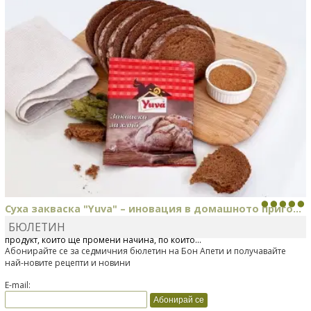
Суха закваска "Yuva" – иновация в домашното приго...
БЮЛЕТИН
Отскоро Лесафр България стартира предлагането на изцяло нов
продукт, който ще промени начина, по който...
Абонирайте се за седмичния бюлетин на Бон Апети и получавайте
най-новите рецепти и новини
E-mail: