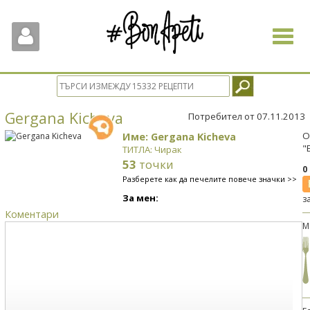
Toggle
navigat
Gergana Kicheva
Потребител от 07.11.2013
Име: Gergana Kicheva
О
"
ТИТЛА: Чирак
53
точки
0
Разберете как да печелите повече значки >>
За мен:
з
Коментари
М