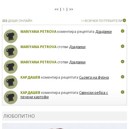
<<
1
>>
232
ДУШИ ОНЛАЙН
>>ВСИЧКИ ПОТРЕБИТЕЛИ
MARIYANA PETROVA
коментира рецептата
Дзадзики
MARIYANA PETROVA
сготви
Дзадзики
MARIYANA PETROVA
сготви
Дзадзики
КАРДАШЕВ
коментира рецептата
Сьомга на фурна
КАРДАШЕВ
коментира рецептата
Свински ребра с
печени картофи
ВЛАДИМИРА
сготви
Пилешко с бяло вино и лимон
ЛЮБОПИТНО
MARINA_VITA
коментира рецептата
Киноа със
зеленчуци