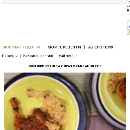
Г
с
0
И
с
|
|
ЛЮБИМИ РЕЦЕПТИ
МОИТЕ РЕЦЕПТИ
АЗ СГОТВИХ
|
|
Последни
Най-висок рейтинг
Най-четени
ПИЛЕШКИ БУТЧЕТА С ПРАЗ И СМЕТАНОВ СОС