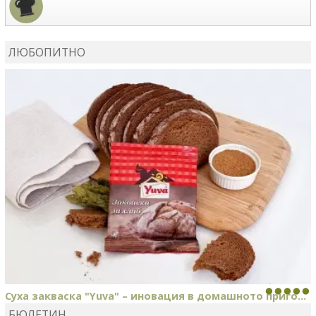
MARIYANA PETROVA
коментира рецептата
Дзадзики
ЛЮБОПИТНО
MARIYANA PETROVA
сготви
Дзадзики
Суха закваска "Yuva" – иновация в домашното приго...
БЮЛЕТИН
Отскоро Лесафр България стартира предлагането на изцяло нов