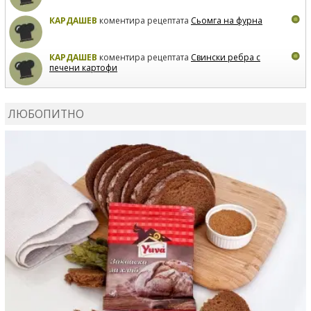
КАРДАШЕВ
коментира рецептата
Сьомга на фурна
КАРДАШЕВ
коментира рецептата
Свински ребра с
печени картофи
ВЛАДИМИРА
сготви
Пилешко с бяло вино и лимон
ЛЮБОПИТНО
MARINA_VITA
коментира рецептата
Киноа със
зеленчуци