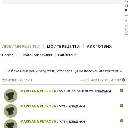
Г
с
0
И
с
|
|
ЛЮБИМИ РЕЦЕПТИ
МОИТЕ РЕЦЕПТИ
АЗ СГОТВИХ
|
|
Последни
Най-висок рейтинг
Най-четени
Не бяха намерени резултати, отговарящи на посочените критерии.
223
ДУШИ ОНЛАЙН
>>ВСИЧКИ ПОТРЕБИТЕЛИ
MARIYANA PETROVA
коментира рецептата
Дзадзики
MARIYANA PETROVA
сготви
Дзадзики
MARIYANA PETROVA
сготви
Дзадзики