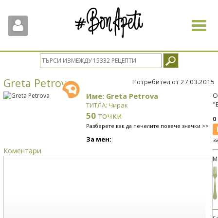
Toggle
navigat
Greta Petrova
Потребител от 27.03.2015
Име: Greta Petrova
О
"
ТИТЛА: Чирак
50
точки
0
Разберете как да печелите повече значки >>
За мен:
з
Коментари
М