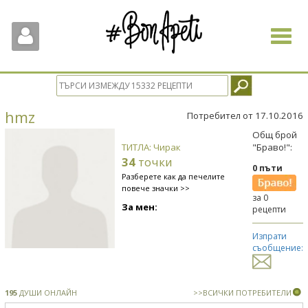
Toggle
navigat
hmz
Потребител от 17.10.2016
Общ брой
ТИТЛА: Чирак
"Браво!":
34
точки
0 пъти
Разберете как да печелите
повече значки >>
за 0
За мен:
рецепти
Изпрати
съобщение:
195
ДУШИ ОНЛАЙН
>>ВСИЧКИ ПОТРЕБИТЕЛИ