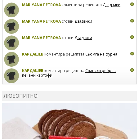
MARIYANA PETROVA
коментира рецептата
Дзадзики
MARIYANA PETROVA
сготви
Дзадзики
MARIYANA PETROVA
сготви
Дзадзики
КАРДАШЕВ
коментира рецептата
Сьомга на фурна
КАРДАШЕВ
коментира рецептата
Свински ребра с
печени картофи
ВЛАДИМИРА
сготви
Пилешко с бяло вино и лимон
ЛЮБОПИТНО
MARINA_VITA
коментира рецептата
Киноа със
зеленчуци