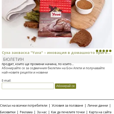
Суха закваска "Yuva" – иновация в домашното приго...
БЮЛЕТИН
Отскоро Лесафр България стартира предлагането на изцяло нов
продукт, който ще промени начина, по който...
Абонирайте се за седмичния бюлетин на Бон Апети и получавайте
най-новите рецепти и новини
E-mail:
Списък на всички потребители
|
Условия за ползване
|
Лични данни
|
Бисквитки
|
Реклама
|
За нас
|
Как да печелите точки
|
Карта на сайта