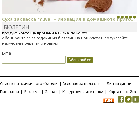
Суха закваска "Yuva" – иновация в домашното приго...
БЮЛЕТИН
Отскоро Лесафр България стартира предлагането на изцяло нов
продукт, който ще промени начина, по който...
Абонирайте се за седмичния бюлетин на Бон Апети и получавайте
най-новите рецепти и новини
E-mail:
Списък на всички потребители
|
Условия за ползване
|
Лични данни
|
Бисквитки
|
Реклама
|
За нас
|
Как да печелите точки
|
Карта на сайта