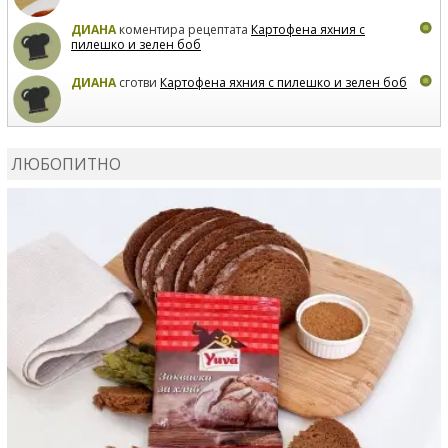
ДИАНА
коментира рецептата
Картофена яхния с
пилешко и зелен боб
ДИАНА
сготви
Картофена яхния с пилешко и зелен боб
MARIYANA PETROVA
коментира рецептата
Дзадзики
ЛЮБОПИТНО
MARIYANA PETROVA
сготви
Дзадзики