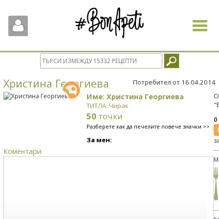
Toggle
navigat
Христина Георгиева
Потребител от 16.04.2014
Име: Христина Георгиева
О
"
ТИТЛА: Чирак
50
точки
0
Разберете как да печелите повече значки >>
За мен:
з
Коментари
М