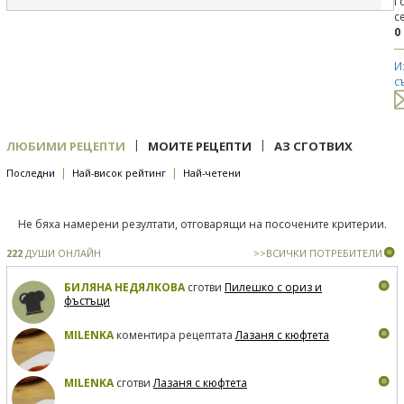
Г
с
0
И
с
|
|
ЛЮБИМИ РЕЦЕПТИ
МОИТЕ РЕЦЕПТИ
АЗ СГОТВИХ
|
|
Последни
Най-висок рейтинг
Най-четени
Не бяха намерени резултати, отговарящи на посочените критерии.
222
ДУШИ ОНЛАЙН
>>ВСИЧКИ ПОТРЕБИТЕЛИ
БИЛЯНА НЕДЯЛКОВА
сготви
Пилешко с ориз и
фъстъци
MILENKA
коментира рецептата
Лазаня с кюфтета
MILENKA
сготви
Лазаня с кюфтета