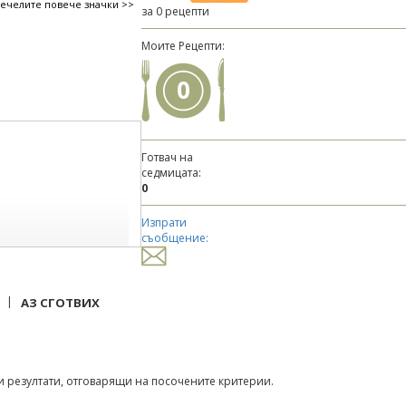
печелите повече значки >>
за 0 рецепти
Моите Рецепти:
0
Готвач на
седмицата:
0
Изпрати
съобщение:
|
АЗ СГОТВИХ
 резултати, отговарящи на посочените критерии.