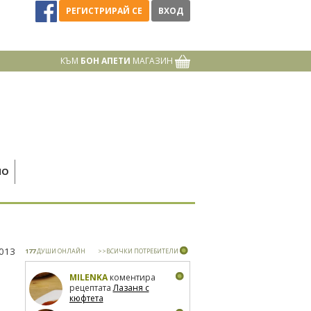
РЕГИСТРИРАЙ СЕ
ВХОД
КЪМ
БОН АПЕТИ
МАГАЗИН
НО
2013
177
ДУШИ ОНЛАЙН
>>ВСИЧКИ ПОТРЕБИТЕЛИ
MILENKA
коментира
рецептата
Лазаня с
кюфтета