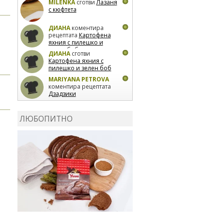
MILENKA
сготви
Лазаня
с кюфтета
ДИАНА
коментира
рецептата
Картофена
яхния с пилешко и
зелен боб
ДИАНА
сготви
Картофена яхния с
пилешко и зелен боб
MARIYANA PETROVA
коментира рецептата
Дзадзики
MARIYANA PETROVA
сготви
Дзадзики
ЛЮБОПИТНО
MARIYANA PETROVA
сготви
Дзадзики