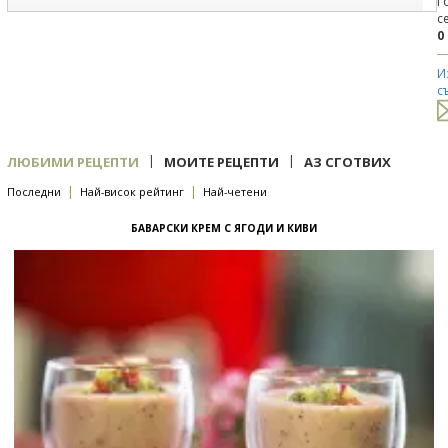
Г
с
0
И
с
|
|
ЛЮБИМИ РЕЦЕПТИ
МОИТЕ РЕЦЕПТИ
АЗ СГОТВИХ
|
|
Последни
Най-висок рейтинг
Най-четени
БАВАРСКИ КРЕМ С ЯГОДИ И КИВИ