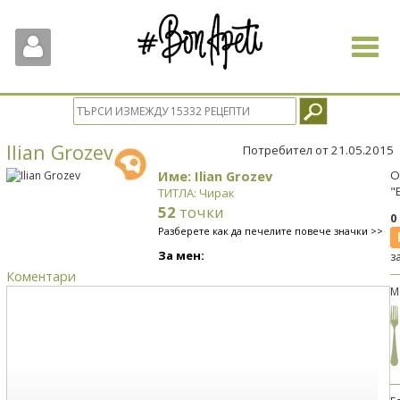
Toggle
navigat
Ilian Grozev
Потребител от 21.05.2015
Име: Ilian Grozev
О
"
ТИТЛА: Чирак
52
точки
0
Разберете как да печелите повече значки >>
За мен:
з
Коментари
М