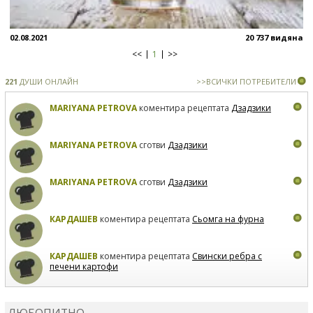
02.08.2021
20 737 видяна
<<
1
>>
221
ДУШИ ОНЛАЙН
>>ВСИЧКИ ПОТРЕБИТЕЛИ
MARIYANA PETROVA
коментира рецептата
Дзадзики
MARIYANA PETROVA
сготви
Дзадзики
MARIYANA PETROVA
сготви
Дзадзики
КАРДАШЕВ
коментира рецептата
Сьомга на фурна
КАРДАШЕВ
коментира рецептата
Свински ребра с
печени картофи
ВЛАДИМИРА
сготви
Пилешко с бяло вино и лимон
ЛЮБОПИТНО