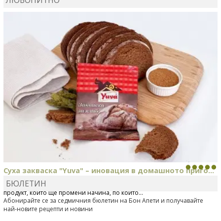
MARINA_VITA
коментира рецептата
Киноа със
зеленчуци
Суха закваска "Yuva" – иновация в домашното приго...
БЮЛЕТИН
Отскоро Лесафр България стартира предлагането на изцяло нов
продукт, който ще промени начина, по който...
Абонирайте се за седмичния бюлетин на Бон Апети и получавайте
най-новите рецепти и новини