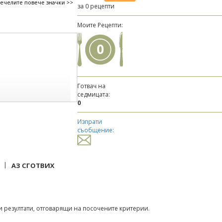
печелите повече значки >>
за 0 рецепти
Моите Рецепти:
0
Готвач на
седмицата:
0
Изпрати
съобщение:
|
АЗ СГОТВИХ
 резултати, отговарящи на посочените критерии.