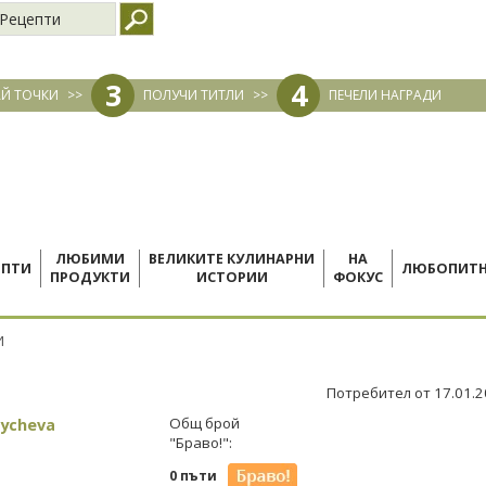
Рецепти
3
4
Й ТОЧКИ
>>
ПОЛУЧИ ТИТЛИ
>>
ПЕЧЕЛИ НАГРАДИ
ЛЮБИМИ
ВЕЛИКИТЕ КУЛИНАРНИ
НА
ЕПТИ
ЛЮБОПИТ
ПРОДУКТИ
ИСТОРИИ
ФОКУС
И
Потребител от 17.01.
oycheva
Общ брой
"Браво!":
0 пъти