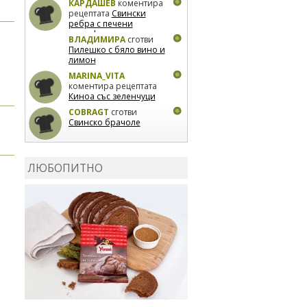
КАРДАШЕВ
коментира
рецептата
Свински
ребра с печени
картофи
ВЛАДИМИРА
сготви
Пилешко с бяло вино и
лимон
MARINA_VITA
коментира рецептата
Киноа със зеленчуци
COBRAGT
сготви
Свинско брачоле
EVTEDI
сготви
Печени
свински ребра
ЛЮБОПИТНО
DANKOLOVA
сготви
Фокача със синьо
сирене, лук и орехи