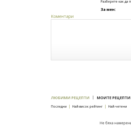
Разберете как да 
За мен:
Коментари
|
ЛЮБИМИ РЕЦЕПТИ
МОИТЕ РЕЦЕПТИ
|
|
Последни
Най-висок рейтинг
Най-четени
Не бяха намерени