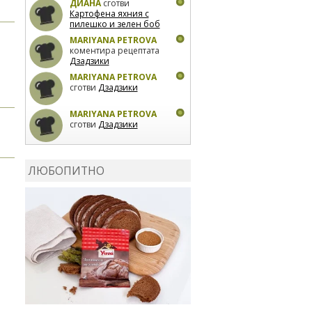
ДИАНА
сготви
Картофена яхния с
пилешко и зелен боб
MARIYANA PETROVA
коментира рецептата
Дзадзики
MARIYANA PETROVA
сготви
Дзадзики
MARIYANA PETROVA
сготви
Дзадзики
КАРДАШЕВ
коментира
рецептата
Сьомга на
ЛЮБОПИТНО
фурна
КАРДАШЕВ
коментира
рецептата
Свински
ребра с печени
картофи