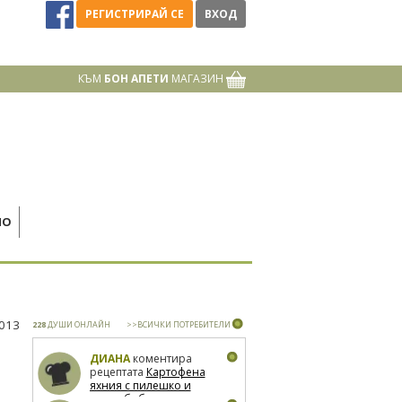
РЕГИСТРИРАЙ СЕ
ВХОД
КЪМ
БОН АПЕТИ
МАГАЗИН
НО
2013
228
ДУШИ ОНЛАЙН
>>ВСИЧКИ ПОТРЕБИТЕЛИ
ДИАНА
коментира
рецептата
Картофена
яхния с пилешко и
зелен боб