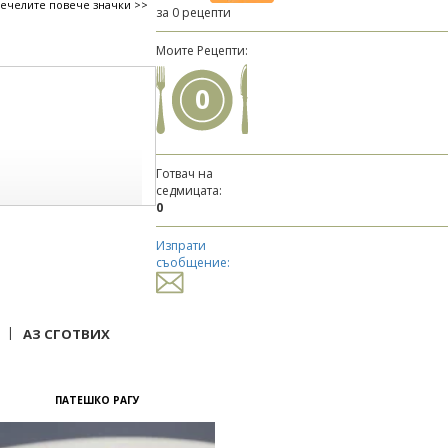
печелите повече значки >>
за 0 рецепти
Моите Рецепти:
0
Готвач на
седмицата:
0
Изпрати
съобщение:
|
АЗ СГОТВИХ
ПАТЕШКО РАГУ