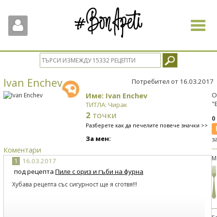
Toggle
navigat
Ivan Enchev
Потребител от 16.03.2017
Име: Ivan Enchev
О
"
ТИТЛА: Чирак
2
точки
0
Разберете как да печелите повече значки >>
За мен:
з
Коментари
М
1
16.03.2017
под рецепта
Пиле с ориз и гъби на фурна
Хубава рецепта със сигурност ще я сготвя!!!