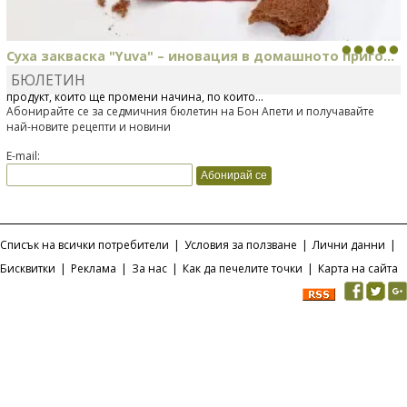
Суха закваска "Yuva" – иновация в домашното приго...
БЮЛЕТИН
Отскоро Лесафр България стартира предлагането на изцяло нов
продукт, който ще промени начина, по който...
Абонирайте се за седмичния бюлетин на Бон Апети и получавайте
най-новите рецепти и новини
E-mail:
Списък на всички потребители
|
Условия за ползване
|
Лични данни
|
Бисквитки
|
Реклама
|
За нас
|
Как да печелите точки
|
Карта на сайта