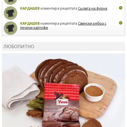
КАРДАШЕВ
коментира рецептата
Сьомга на фурна
КАРДАШЕВ
коментира рецептата
Свински ребра с
печени картофи
ВЛАДИМИРА
сготви
Пилешко с бяло вино и лимон
ЛЮБОПИТНО
MARINA_VITA
коментира рецептата
Киноа със
зеленчуци