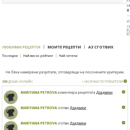
Г
с
0
И
с
|
|
ЛЮБИМИ РЕЦЕПТИ
МОИТЕ РЕЦЕПТИ
АЗ СГОТВИХ
|
|
Последни
Най-висок рейтинг
Най-четени
Не бяха намерени резултати, отговарящи на посочените критерии.
209
ДУШИ ОНЛАЙН
>>ВСИЧКИ ПОТРЕБИТЕЛИ
MARIYANA PETROVA
коментира рецептата
Дзадзики
MARIYANA PETROVA
сготви
Дзадзики
MARIYANA PETROVA
сготви
Дзадзики