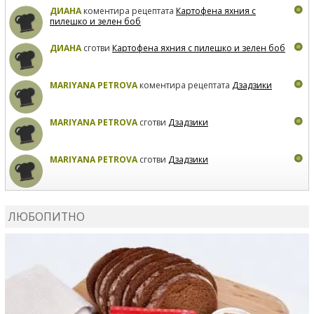
ДИАНА
коментира рецептата
Картофена яхния с
пилешко и зелен боб
ДИАНА
сготви
Картофена яхния с пилешко и зелен боб
MARIYANA PETROVA
коментира рецептата
Дзадзики
MARIYANA PETROVA
сготви
Дзадзики
MARIYANA PETROVA
сготви
Дзадзики
КАРДАШЕВ
коментира рецептата
Сьомга на фурна
ЛЮБОПИТНО
КАРДАШЕВ
коментира рецептата
Свински ребра с
печени картофи