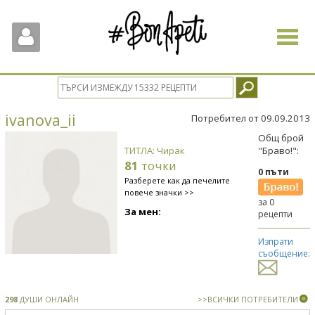
Toggle
navigat
ivanova_ii
Потребител от 09.09.2013
Общ брой
ТИТЛА: Чирак
"Браво!":
81
точки
0 пъти
Разберете как да печелите
повече значки >>
за 0
За мен:
рецепти
Изпрати
съобщение:
298
ДУШИ ОНЛАЙН
>>ВСИЧКИ ПОТРЕБИТЕЛИ