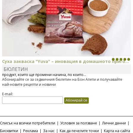
Суха закваска "Yuva" – иновация в домашното приго...
БЮЛЕТИН
Отскоро Лесафр България стартира предлагането на изцяло нов
продукт, който ще промени начина, по който...
Абонирайте се за седмичния бюлетин на Бон Апети и получавайте
най-новите рецепти и новини
E-mail:
Списък на всички потребители
|
Условия за ползване
|
Лични данни
|
Бисквитки
|
Реклама
|
За нас
|
Как да печелите точки
|
Карта на сайта