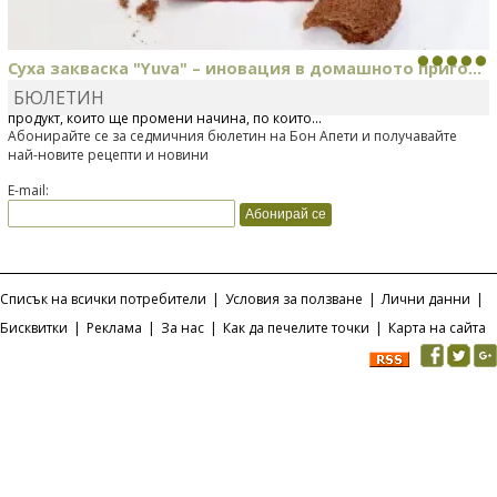
Суха закваска "Yuva" – иновация в домашното приго...
БЮЛЕТИН
Отскоро Лесафр България стартира предлагането на изцяло нов
продукт, който ще промени начина, по който...
Абонирайте се за седмичния бюлетин на Бон Апети и получавайте
най-новите рецепти и новини
E-mail:
Списък на всички потребители
|
Условия за ползване
|
Лични данни
|
Бисквитки
|
Реклама
|
За нас
|
Как да печелите точки
|
Карта на сайта