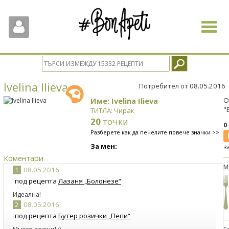
Toggle
navigat
Ivelina Ilieva
Потребител от 08.05.2016
Име: Ivelina Ilieva
О
"
ТИТЛА: Чирак
20
точки
0
Разберете как да печелите повече значки >>
За мен:
з
Коментари
М
1
08.05.2016
под рецепта
Лазаня „Болонезе“
Идеална!
2
08.05.2016
под рецепта
Бутер розички „Пепи“