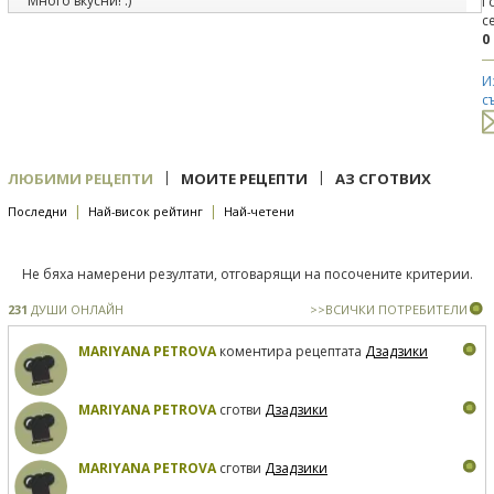
Много вкусни! :)
Г
с
3
08.05.2016
0
под рецепта
Ябълков пай
Страхотен!
И
с
|
|
ЛЮБИМИ РЕЦЕПТИ
МОИТЕ РЕЦЕПТИ
АЗ СГОТВИХ
|
|
Последни
Най-висок рейтинг
Най-четени
Не бяха намерени резултати, отговарящи на посочените критерии.
231
ДУШИ ОНЛАЙН
>>ВСИЧКИ ПОТРЕБИТЕЛИ
MARIYANA PETROVA
коментира рецептата
Дзадзики
MARIYANA PETROVA
сготви
Дзадзики
MARIYANA PETROVA
сготви
Дзадзики