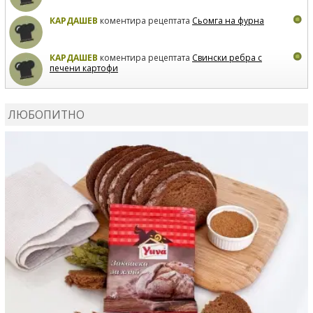
КАРДАШЕВ
коментира рецептата
Сьомга на фурна
КАРДАШЕВ
коментира рецептата
Свински ребра с
печени картофи
ВЛАДИМИРА
сготви
Пилешко с бяло вино и лимон
ЛЮБОПИТНО
MARINA_VITA
коментира рецептата
Киноа със
зеленчуци