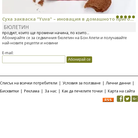
Суха закваска "Yuva" – иновация в домашното приго...
БЮЛЕТИН
Отскоро Лесафр България стартира предлагането на изцяло нов
продукт, който ще промени начина, по който...
Абонирайте се за седмичния бюлетин на Бон Апети и получавайте
най-новите рецепти и новини
E-mail:
Списък на всички потребители
|
Условия за ползване
|
Лични данни
|
Бисквитки
|
Реклама
|
За нас
|
Как да печелите точки
|
Карта на сайта