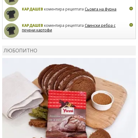
КАРДАШЕВ
коментира рецептата
Сьомга на фурна
КАРДАШЕВ
коментира рецептата
Свински ребра с
печени картофи
ВЛАДИМИРА
сготви
Пилешко с бяло вино и лимон
ЛЮБОПИТНО
MARINA_VITA
коментира рецептата
Киноа със
зеленчуци