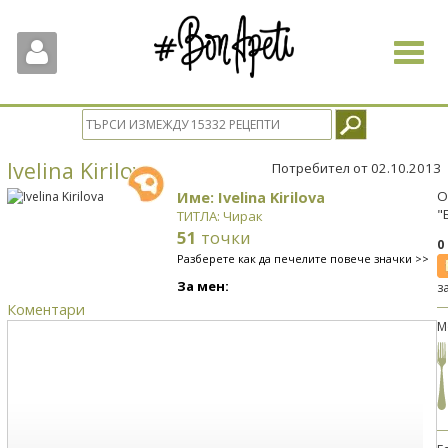
Toggle
navigat
Ivelina Kirilova
Потребител от 02.10.2013
Име: Ivelina Kirilova
О
"
ТИТЛА: Чирак
51
точки
0
Разберете как да печелите повече значки >>
За мен:
з
Коментари
М