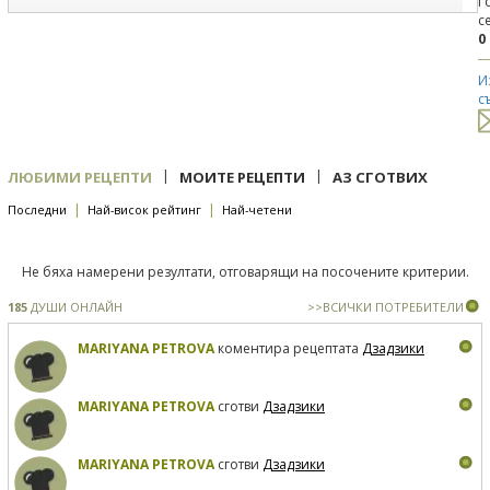
Г
с
0
И
с
|
|
ЛЮБИМИ РЕЦЕПТИ
МОИТЕ РЕЦЕПТИ
АЗ СГОТВИХ
|
|
Последни
Най-висок рейтинг
Най-четени
Не бяха намерени резултати, отговарящи на посочените критерии.
185
ДУШИ ОНЛАЙН
>>ВСИЧКИ ПОТРЕБИТЕЛИ
MARIYANA PETROVA
коментира рецептата
Дзадзики
MARIYANA PETROVA
сготви
Дзадзики
MARIYANA PETROVA
сготви
Дзадзики