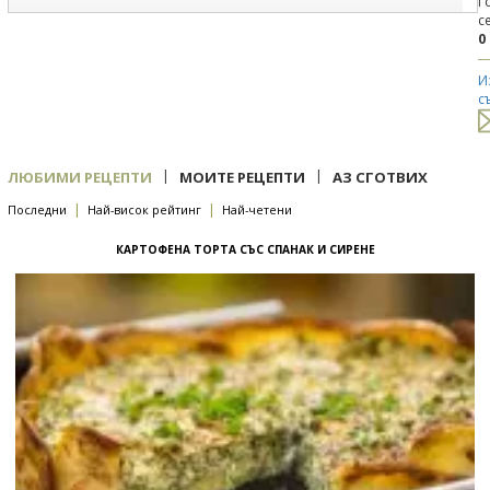
Г
с
0
И
с
|
|
ЛЮБИМИ РЕЦЕПТИ
МОИТЕ РЕЦЕПТИ
АЗ СГОТВИХ
|
|
Последни
Най-висок рейтинг
Най-четени
КАРТОФЕНА ТОРТА СЪС СПАНАК И СИРЕНЕ