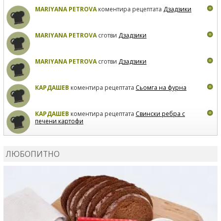
MARIYANA PETROVA
коментира рецептата
Дзадзики
MARIYANA PETROVA
сготви
Дзадзики
MARIYANA PETROVA
сготви
Дзадзики
КАРДАШЕВ
коментира рецептата
Сьомга на фурна
КАРДАШЕВ
коментира рецептата
Свински ребра с
печени картофи
ВЛАДИМИРА
сготви
Пилешко с бяло вино и лимон
ЛЮБОПИТНО
MARINA_VITA
коментира рецептата
Киноа със
зеленчуци