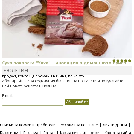
Суха закваска "Yuva" – иновация в домашното приго...
БЮЛЕТИН
Отскоро Лесафр България стартира предлагането на изцяло нов
продукт, който ще промени начина, по който...
Абонирайте се за седмичния бюлетин на Бон Апети и получавайте
най-новите рецепти и новини
E-mail:
Списък на всички потребители
|
Условия за ползване
|
Лични данни
|
Бисквитки
|
Реклама
|
За нас
|
Как да печелите точки
|
Карта на сайта