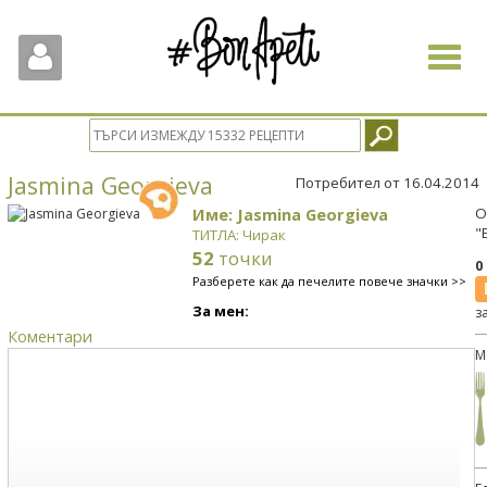
Toggle
navigat
Jasmina Georgieva
Потребител от 16.04.2014
Име: Jasmina Georgieva
О
"
ТИТЛА: Чирак
52
точки
0
Разберете как да печелите повече значки >>
За мен:
з
Коментари
М