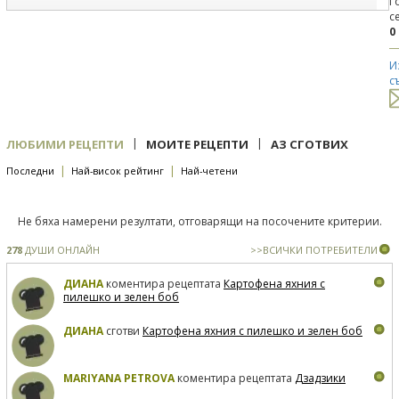
Г
с
0
И
с
|
|
ЛЮБИМИ РЕЦЕПТИ
МОИТЕ РЕЦЕПТИ
АЗ СГОТВИХ
|
|
Последни
Най-висок рейтинг
Най-четени
Не бяха намерени резултати, отговарящи на посочените критерии.
278
ДУШИ ОНЛАЙН
>>ВСИЧКИ ПОТРЕБИТЕЛИ
ДИАНА
коментира рецептата
Картофена яхния с
пилешко и зелен боб
ДИАНА
сготви
Картофена яхния с пилешко и зелен боб
MARIYANA PETROVA
коментира рецептата
Дзадзики