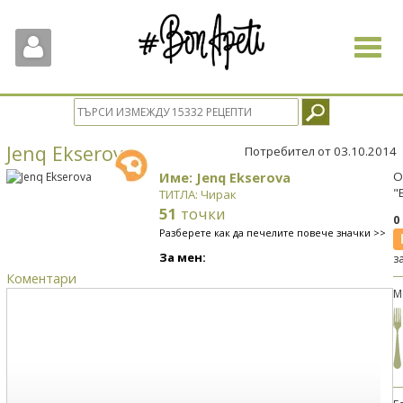
Toggle
navigat
Jenq Ekserova
Потребител от 03.10.2014
Име: Jenq Ekserova
О
"
ТИТЛА: Чирак
51
точки
0
Разберете как да печелите повече значки >>
За мен:
з
Коментари
М