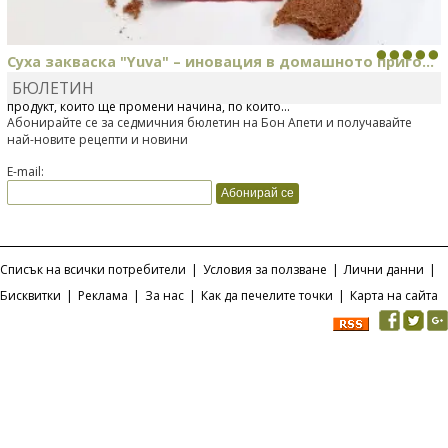
Суха закваска "Yuva" – иновация в домашното приго...
БЮЛЕТИН
Отскоро Лесафр България стартира предлагането на изцяло нов
продукт, който ще промени начина, по който...
Абонирайте се за седмичния бюлетин на Бон Апети и получавайте
най-новите рецепти и новини
E-mail:
Списък на всички потребители
|
Условия за ползване
|
Лични данни
|
Бисквитки
|
Реклама
|
За нас
|
Как да печелите точки
|
Карта на сайта