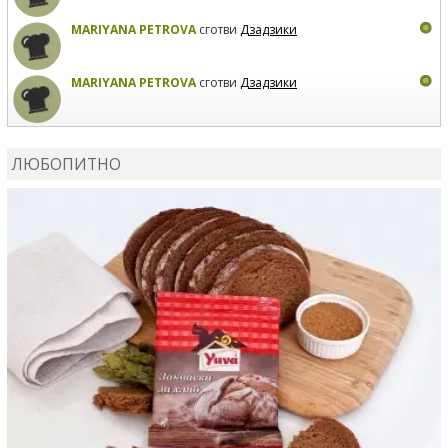
MARIYANA PETROVA
сготви
Дзадзики
MARIYANA PETROVA
сготви
Дзадзики
КАРДАШЕВ
коментира рецептата
Сьомга на фурна
ЛЮБОПИТНО
КАРДАШЕВ
коментира рецептата
Свински ребра с
печени картофи