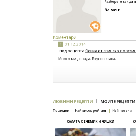
Разберете как да 
За мен:
Коментари
1
01.12.2014
под рецепта
Яхния от свинско с масли
Много ми допада. Вкусно става.
|
ЛЮБИМИ РЕЦЕПТИ
МОИТЕ РЕЦЕПТИ
|
|
Последни
Най-висок рейтинг
Най-четени
САЛАТА С ЕЧЕМИК И ЧУШКИ
К