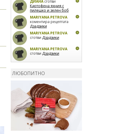
ДИАНА
сготви
Картофена яхния с
пилешко и зелен боб
MARIYANA PETROVA
коментира рецептата
Дзадзики
MARIYANA PETROVA
сготви
Дзадзики
MARIYANA PETROVA
сготви
Дзадзики
КАРДАШЕВ
коментира
рецептата
Сьомга на
ЛЮБОПИТНО
фурна
КАРДАШЕВ
коментира
рецептата
Свински
ребра с печени
картофи