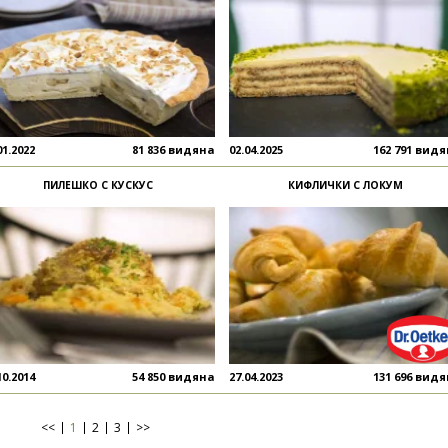
01.2022
81 836 видяна
02.04.2025
162 791 вид
ПИЛЕШКО С КУСКУС
КИФЛИЧКИ С ЛОКУМ
10.2014
54 850 видяна
27.04.2023
131 696 вид
<<
1
2
3
>>