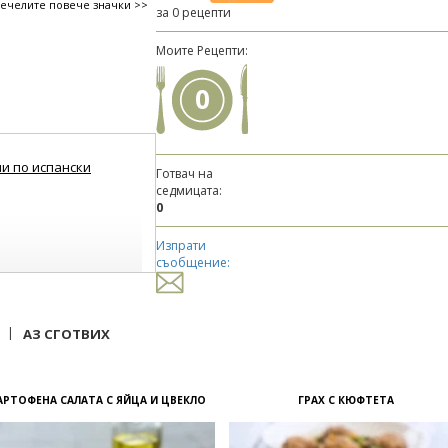
печелите повече значки >>
за 0 рецепти
Моите Рецепти:
0
ни по испански
Готвач на
седмицата:
0
Изпрати
съобщение:
|
АЗ СГОТВИХ
АРТОФЕНА САЛАТА С ЯЙЦА И ЦВЕКЛО
ГРАХ С КЮФТЕТА