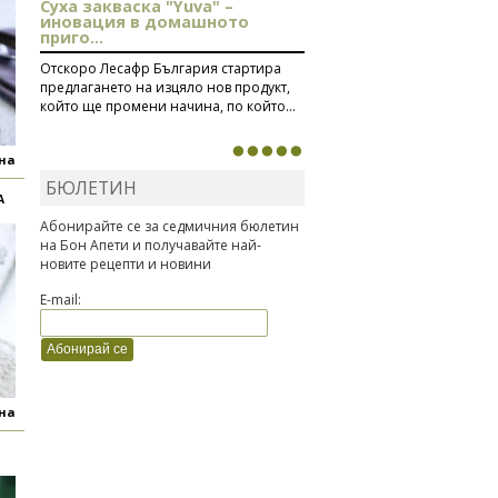
Суха закваска "Yuva" –
иновация в домашното
приго...
Отскоро Лесафр България стартира
предлагането на изцяло нов продукт,
който ще промени начина, по който...
яна
БЮЛЕТИН
А
Абонирайте се за седмичния бюлетин
на Бон Апети и получавайте най-
новите рецепти и новини
E-mail:
яна