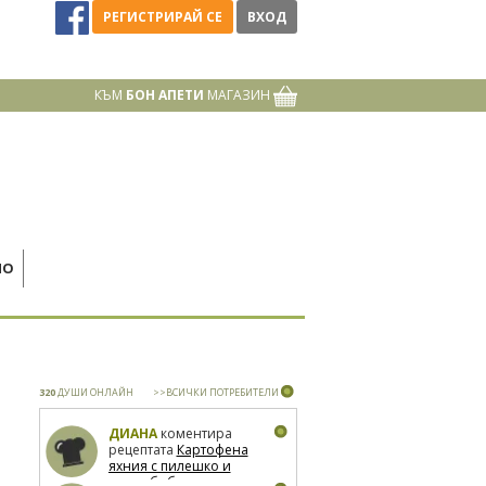
РЕГИСТРИРАЙ СЕ
ВХОД
КЪМ
БОН АПЕТИ
МАГАЗИН
НО
320
ДУШИ ОНЛАЙН
>>ВСИЧКИ ПОТРЕБИТЕЛИ
ДИАНА
коментира
рецептата
Картофена
яхния с пилешко и
зелен боб