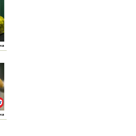
яна
яна