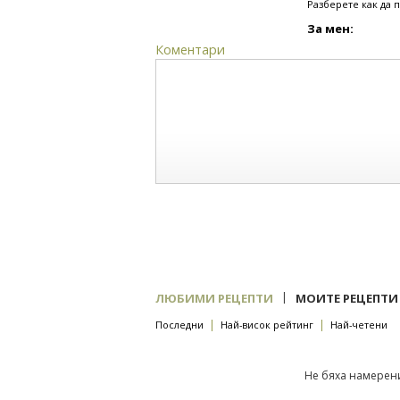
Разберете как да 
За мен:
Коментари
|
ЛЮБИМИ РЕЦЕПТИ
МОИТЕ РЕЦЕПТИ
|
|
Последни
Най-висок рейтинг
Най-четени
Не бяха намерени