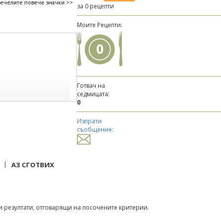
печелите повече значки >>
за 0 рецепти
Моите Рецепти:
0
Готвач на
седмицата:
0
Изпрати
съобщение:
|
АЗ СГОТВИХ
 резултати, отговарящи на посочените критерии.