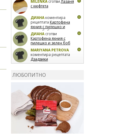
MILENKA
сготви
Лазаня
с кюфтета
ДИАНА
коментира
рецептата
Картофена
яхния с пилешко и
зелен боб
ДИАНА
сготви
Картофена яхния с
пилешко и зелен боб
MARIYANA PETROVA
коментира рецептата
Дзадзики
MARIYANA PETROVA
сготви
Дзадзики
ЛЮБОПИТНО
MARIYANA PETROVA
сготви
Дзадзики