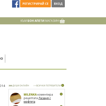
РЕГИСТРИРАЙ СЕ
ВХОД
КЪМ
БОН АПЕТИ
МАГАЗИН
НО
2014
300
ДУШИ ОНЛАЙН
>>ВСИЧКИ ПОТРЕБИТЕЛИ
MILENKA
коментира
рецептата
Лазаня с
кюфтета