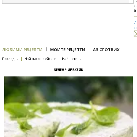
Г
с
0
И
с
|
|
ЛЮБИМИ РЕЦЕПТИ
МОИТЕ РЕЦЕПТИ
АЗ СГОТВИХ
|
|
Последни
Най-висок рейтинг
Най-четени
ЗЕЛЕН ЧИЙЗКЕЙК