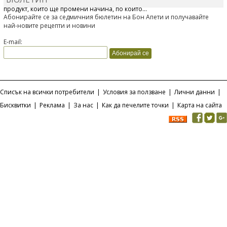
Отскоро Лесафр България стартира предлагането на изцяло нов
продукт, който ще промени начина, по който...
Абонирайте се за седмичния бюлетин на Бон Апети и получавайте
най-новите рецепти и новини
E-mail:
Списък на всички потребители
|
Условия за ползване
|
Лични данни
|
Бисквитки
|
Реклама
|
За нас
|
Как да печелите точки
|
Карта на сайта