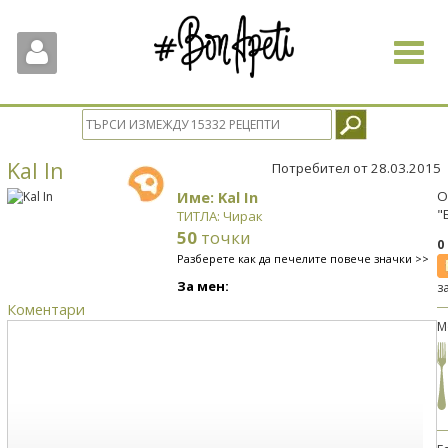
Toggle
navigat
Kal In
Потребител от 28.03.2015
Име: Kal In
О
"
ТИТЛА: Чирак
50
точки
0
Разберете как да печелите повече значки >>
За мен:
з
Коментари
М