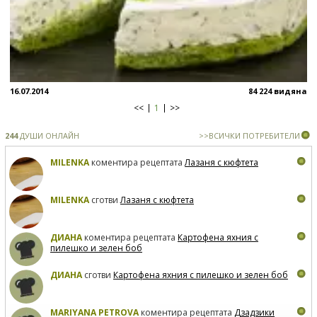
16.07.2014
84 224 видяна
<<
1
>>
244
ДУШИ ОНЛАЙН
>>ВСИЧКИ ПОТРЕБИТЕЛИ
MILENKA
коментира рецептата
Лазаня с кюфтета
MILENKA
сготви
Лазаня с кюфтета
ДИАНА
коментира рецептата
Картофена яхния с
пилешко и зелен боб
ДИАНА
сготви
Картофена яхния с пилешко и зелен боб
MARIYANA PETROVA
коментира рецептата
Дзадзики