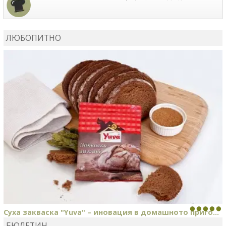
MARIYANA PETROVA
сготви
Дзадзики
ЛЮБОПИТНО
MARIYANA PETROVA
сготви
Дзадзики
Суха закваска "Yuva" – иновация в домашното приго...
БЮЛЕТИН