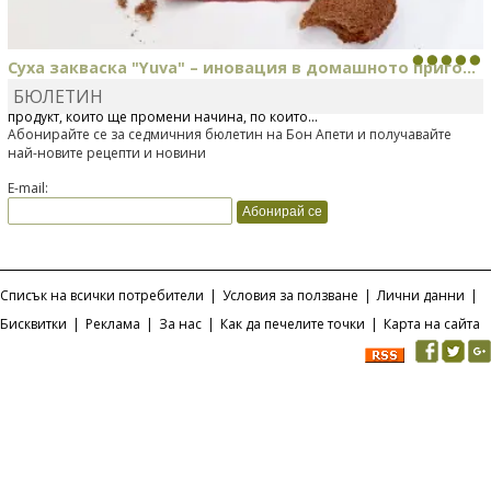
Суха закваска "Yuva" – иновация в домашното приго...
БЮЛЕТИН
Отскоро Лесафр България стартира предлагането на изцяло нов
продукт, който ще промени начина, по който...
Абонирайте се за седмичния бюлетин на Бон Апети и получавайте
най-новите рецепти и новини
E-mail:
Списък на всички потребители
|
Условия за ползване
|
Лични данни
|
Бисквитки
|
Реклама
|
За нас
|
Как да печелите точки
|
Карта на сайта