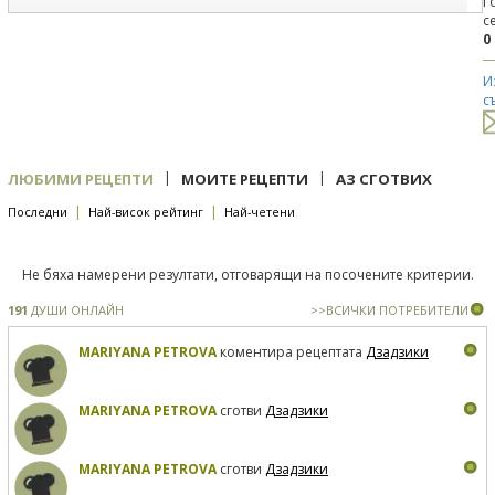
Г
с
0
И
с
|
|
ЛЮБИМИ РЕЦЕПТИ
МОИТЕ РЕЦЕПТИ
АЗ СГОТВИХ
|
|
Последни
Най-висок рейтинг
Най-четени
Не бяха намерени резултати, отговарящи на посочените критерии.
191
ДУШИ ОНЛАЙН
>>ВСИЧКИ ПОТРЕБИТЕЛИ
MARIYANA PETROVA
коментира рецептата
Дзадзики
MARIYANA PETROVA
сготви
Дзадзики
MARIYANA PETROVA
сготви
Дзадзики