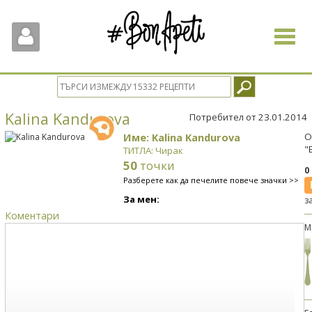
Toggle
navigat
Kalina Kandurova
Потребител от 23.01.2014
Име: Kalina Kandurova
О
"
ТИТЛА: Чирак
50
точки
0
Разберете как да печелите повече значки >>
За мен:
з
Коментари
М