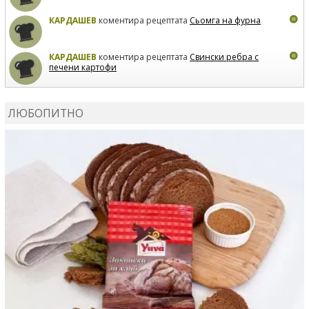
КАРДАШЕВ
коментира рецептата
Сьомга на фурна
КАРДАШЕВ
коментира рецептата
Свински ребра с
печени картофи
ВЛАДИМИРА
сготви
Пилешко с бяло вино и лимон
ЛЮБОПИТНО
MARINA_VITA
коментира рецептата
Киноа със
зеленчуци