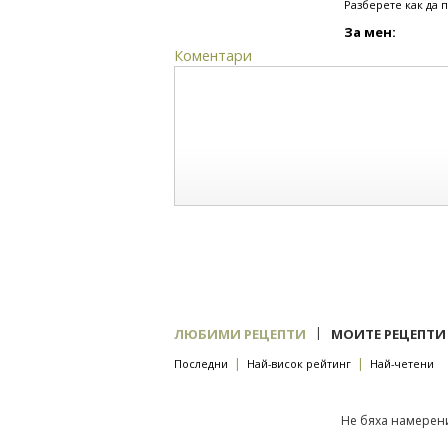
Разберете как да 
За мен:
Коментари
|
ЛЮБИМИ РЕЦЕПТИ
МОИТЕ РЕЦЕПТИ
|
|
Последни
Най-висок рейтинг
Най-четени
Не бяха намерени