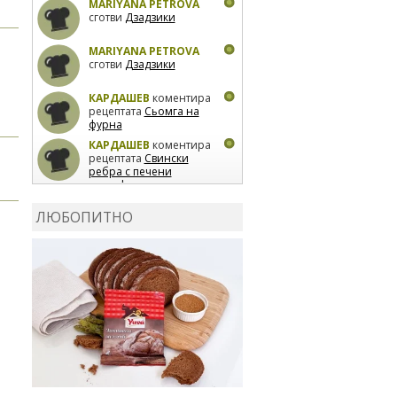
MARIYANA PETROVA
сготви
Дзадзики
MARIYANA PETROVA
сготви
Дзадзики
КАРДАШЕВ
коментира
рецептата
Сьомга на
фурна
КАРДАШЕВ
коментира
рецептата
Свински
ребра с печени
картофи
ВЛАДИМИРА
сготви
Пилешко с бяло вино и
ЛЮБОПИТНО
лимон
MARINA_VITA
коментира рецептата
Киноа със зеленчуци