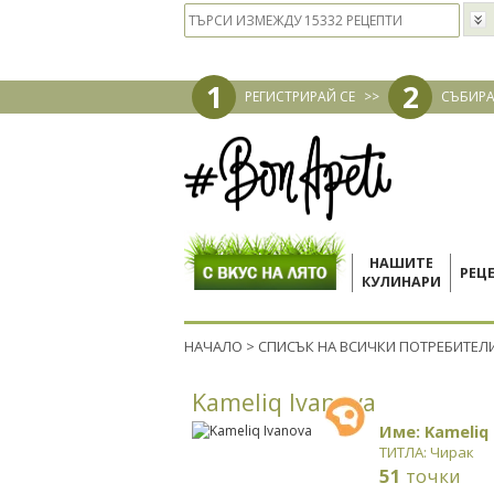
1
2
РЕГИСТРИРАЙ СЕ
>>
СЪБИРА
НАШИТЕ
РЕЦ
КУЛИНАРИ
НАЧАЛО
>
СПИСЪК НА ВСИЧКИ ПОТРЕБИТЕЛ
Kameliq Ivanova
Име: Kameliq
ТИТЛА: Чирак
51
точки