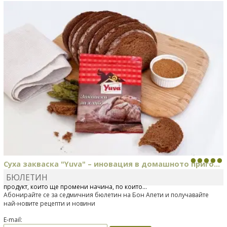
КАРДАШЕВ
коментира рецептата
Свински ребра с
печени картофи
Суха закваска "Yuva" – иновация в домашното приго...
БЮЛЕТИН
Отскоро Лесафр България стартира предлагането на изцяло нов
продукт, който ще промени начина, по който...
Абонирайте се за седмичния бюлетин на Бон Апети и получавайте
най-новите рецепти и новини
E-mail: