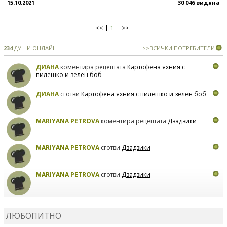
15.10.2021
30 046 видяна
<<
1
>>
234
ДУШИ ОНЛАЙН
>>ВСИЧКИ ПОТРЕБИТЕЛИ
ДИАНА
коментира рецептата
Картофена яхния с
пилешко и зелен боб
ДИАНА
сготви
Картофена яхния с пилешко и зелен боб
MARIYANA PETROVA
коментира рецептата
Дзадзики
MARIYANA PETROVA
сготви
Дзадзики
MARIYANA PETROVA
сготви
Дзадзики
КАРДАШЕВ
коментира рецептата
Сьомга на фурна
ЛЮБОПИТНО