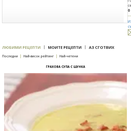
Г
с
0
И
с
|
|
ЛЮБИМИ РЕЦЕПТИ
МОИТЕ РЕЦЕПТИ
АЗ СГОТВИХ
|
|
Последни
Най-висок рейтинг
Най-четени
ГРАХОВА СУПА С ШУНКА