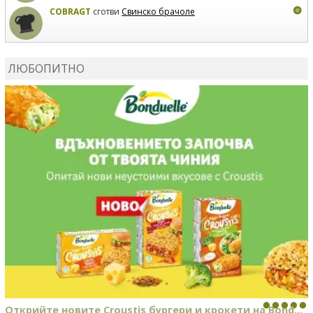
COBRAGT
сготви
Свинско брачоле
EVTEDI
сготви
Печени свински ребра
ЛЮБОПИТНО
DANKOLOVA
сготви
Фокача със синьо сирене, лук и
орехи
Открийте новите Croustis бургери и крокети на Bond...