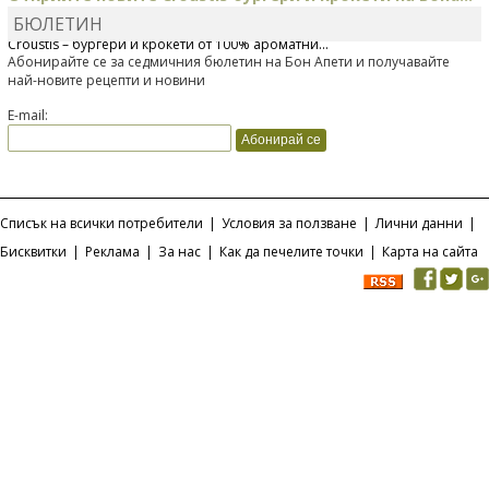
БЮЛЕТИН
Bonduelle току-що представи нова вълнуваща продуктова линия
Croustis – бургери и крокети от 100% ароматни...
Абонирайте се за седмичния бюлетин на Бон Апети и получавайте
най-новите рецепти и новини
E-mail:
Списък на всички потребители
|
Условия за ползване
|
Лични данни
|
Бисквитки
|
Реклама
|
За нас
|
Как да печелите точки
|
Карта на сайта