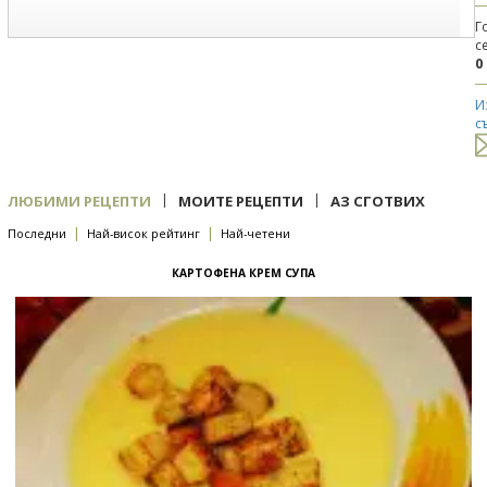
Г
с
0
И
с
|
|
ЛЮБИМИ РЕЦЕПТИ
МОИТЕ РЕЦЕПТИ
АЗ СГОТВИХ
|
|
Последни
Най-висок рейтинг
Най-четени
КАРТОФЕНА КРЕМ СУПА