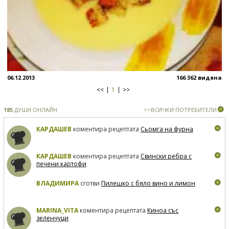
06.12.2013
166 362 видяна
<<
1
>>
185
ДУШИ ОНЛАЙН
>>ВСИЧКИ ПОТРЕБИТЕЛИ
КАРДАШЕВ
коментира рецептата
Сьомга на фурна
КАРДАШЕВ
коментира рецептата
Свински ребра с
печени картофи
ВЛАДИМИРА
сготви
Пилешко с бяло вино и лимон
MARINA_VITA
коментира рецептата
Киноа със
зеленчуци