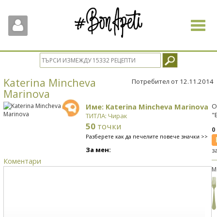
Toggle
navigat
Katerina Mincheva
Потребител от 12.11.2014
Marinova
Име: Katerina Mincheva Marinova
О
"
ТИТЛА: Чирак
50
точки
0
Разберете как да печелите повече значки >>
За мен:
з
Коментари
М