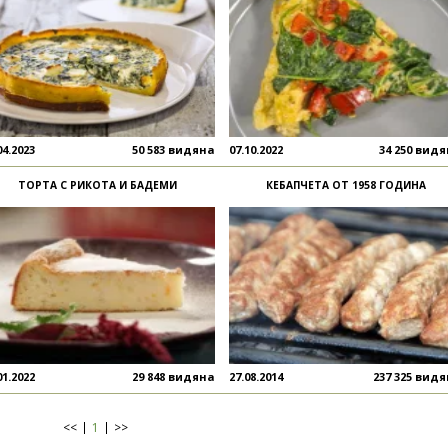
04.2023
50 583 видяна
07.10.2022
34 250 вид
ТОРТА С РИКОТА И БАДЕМИ
КЕБАПЧЕТА ОТ 1958 ГОДИНА
01.2022
29 848 видяна
27.08.2014
237 325 вид
<<
1
>>