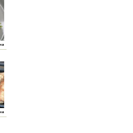
яна
яна