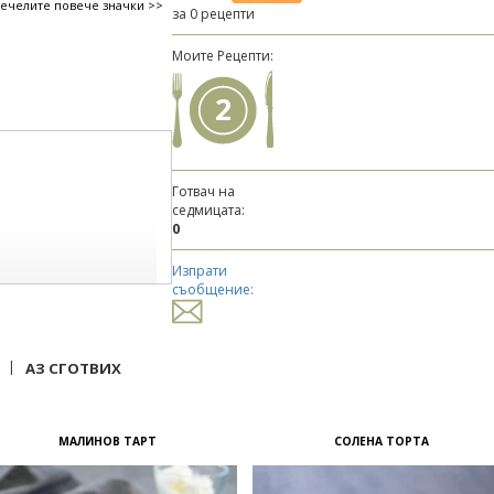
печелите повече значки >>
за 0 рецепти
Моите Рецепти:
2
Готвач на
седмицата:
0
Изпрати
съобщение:
|
АЗ СГОТВИХ
МАЛИНОВ ТАРТ
СОЛЕНА ТОРТА