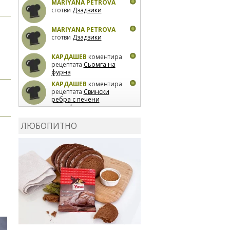
MARIYANA PETROVA
сготви
Дзадзики
MARIYANA PETROVA
сготви
Дзадзики
КАРДАШЕВ
коментира
рецептата
Сьомга на
фурна
КАРДАШЕВ
коментира
рецептата
Свински
ребра с печени
картофи
ВЛАДИМИРА
сготви
Пилешко с бяло вино и
ЛЮБОПИТНО
лимон
MARINA_VITA
коментира рецептата
Киноа със зеленчуци