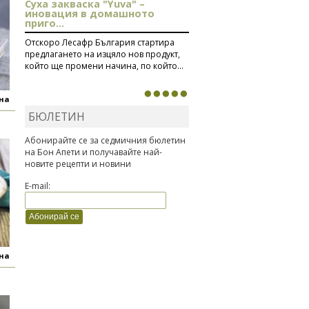
Суха закваска "Yuva" –
иновация в домашното
приго...
Отскоро Лесафр България стартира
предлагането на изцяло нов продукт,
който ще промени начина, по който...
яна
БЮЛЕТИН
Абонирайте се за седмичния бюлетин
на Бон Апети и получавайте най-
новите рецепти и новини
E-mail:
яна