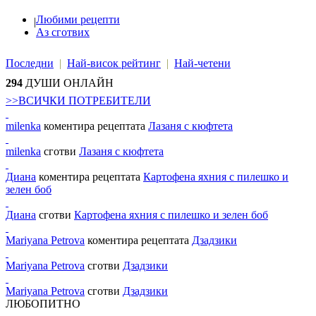
Любими рецепти
|
Аз сготвих
Последни
|
Най-висок рейтинг
|
Най-четени
294
ДУШИ ОНЛАЙН
>>ВСИЧКИ ПОТРЕБИТЕЛИ
milenka
коментира рецептата
Лазаня с кюфтета
milenka
сготви
Лазаня с кюфтета
Диана
коментира рецептата
Картофена яхния с пилешко и
зелен боб
Диана
сготви
Картофена яхния с пилешко и зелен боб
Mariyana Petrova
коментира рецептата
Дзадзики
Mariyana Petrova
сготви
Дзадзики
Mariyana Petrova
сготви
Дзадзики
ЛЮБОПИТНО