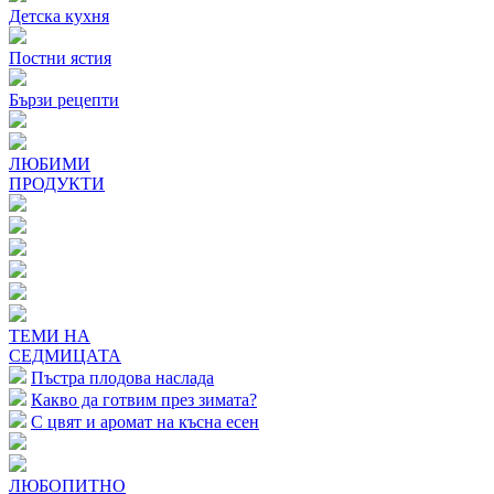
Детска кухня
Постни ястия
Бързи рецепти
ЛЮБИМИ
ПРОДУКТИ
ТЕМИ НА
СЕДМИЦАТА
Пъстра плодова наслада
Какво да готвим през зимата?
С цвят и аромат на късна есен
ЛЮБОПИТНО