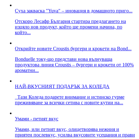
Суха закваска "Yuva" – иновация в домашното приго...
Отскоро Лесафр България стартира предлагането на
изцяло нов продукт, който ще промени начина, по
който...
Открийте новите Croustis бургери и крокети на Bond...
Bonduelle току-що представи нова вълнуваща
продуктова линия Croustis – бургери и крокети от 100%
ароматни...
НАЙ-ВКУСНИЯТ ПОДАРЪК ЗА КОЛЕДА
Тази Коледа подарете внимание и истинско гурме
преживяване за всички сетива с новите кутии на...
Умами - петият вкус
Умами, или петият вкус, олицетворява нежния и
приятен послевкус, усилва вкусовите усещания и прави