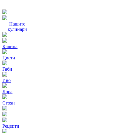
Нашите
кулинари
Калина
Цвети
Габи
Иво
Лора
Стоян
Рецепти