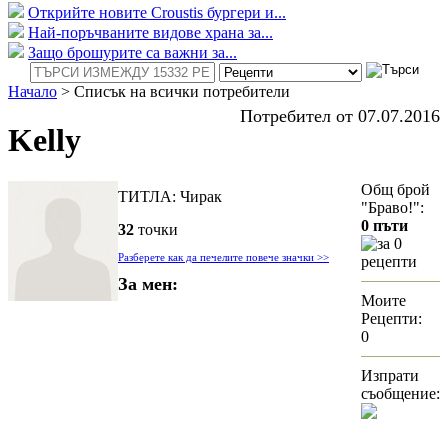
Открийте новите Croustis бургери и...
Най-поръчваните видове храна за...
Защо брошурите са важни за...
Начало
>
Списък на всички потребители
Потребител от 07.07.2016
Kelly
Общ брой
ТИТЛА: Чирак
"Браво!":
0 пъти
32
точки
за 0
Разберете как да печелите повече значки >>
рецепти
За мен:
Моите
Рецепти:
0
Изпрати
съобщение: