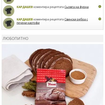
КАРДАШЕВ
коментира рецептата
Сьомга на фурна
КАРДАШЕВ
коментира рецептата
Свински ребра с
печени картофи
ВЛАДИМИРА
сготви
Пилешко с бяло вино и лимон
ЛЮБОПИТНО
MARINA_VITA
коментира рецептата
Киноа със
зеленчуци