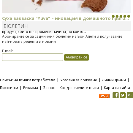
Суха закваска "Yuva" – иновация в домашното приго...
БЮЛЕТИН
Отскоро Лесафр България стартира предлагането на изцяло нов
продукт, който ще промени начина, по който...
Абонирайте се за седмичния бюлетин на Бон Апети и получавайте
най-новите рецепти и новини
E-mail:
Списък на всички потребители
|
Условия за ползване
|
Лични данни
|
Бисквитки
|
Реклама
|
За нас
|
Как да печелите точки
|
Карта на сайта