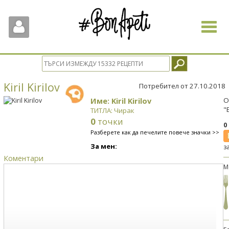
Toggle
navigat
Kiril Kirilov
Потребител от 27.10.2018
Име: Kiril Kirilov
О
"
ТИТЛА: Чирак
0
точки
0
Разберете как да печелите повече значки >>
За мен:
з
Коментари
М