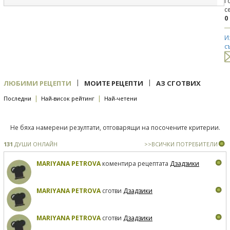
Г
с
0
И
с
|
|
ЛЮБИМИ РЕЦЕПТИ
МОИТЕ РЕЦЕПТИ
АЗ СГОТВИХ
|
|
Последни
Най-висок рейтинг
Най-четени
Не бяха намерени резултати, отговарящи на посочените критерии.
131
ДУШИ ОНЛАЙН
>>ВСИЧКИ ПОТРЕБИТЕЛИ
MARIYANA PETROVA
коментира рецептата
Дзадзики
MARIYANA PETROVA
сготви
Дзадзики
MARIYANA PETROVA
сготви
Дзадзики