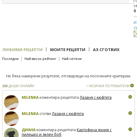
Г
с
0
И
с
|
|
ЛЮБИМИ РЕЦЕПТИ
МОИТЕ РЕЦЕПТИ
АЗ СГОТВИХ
|
|
Последни
Най-висок рейтинг
Най-четени
Не бяха намерени резултати, отговарящи на посочените критерии.
202
ДУШИ ОНЛАЙН
>>ВСИЧКИ ПОТРЕБИТЕЛИ
MILENKA
коментира рецептата
Лазаня с кюфтета
MILENKA
сготви
Лазаня с кюфтета
ДИАНА
коментира рецептата
Картофена яхния с
пилешко и зелен боб