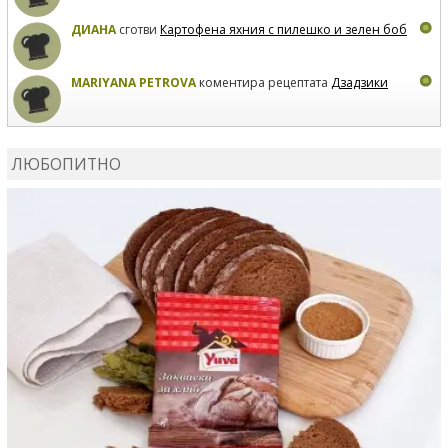
ДИАНА
сготви
Картофена яхния с пилешко и зелен боб
MARIYANA PETROVA
коментира рецептата
Дзадзики
MARIYANA PETROVA
сготви
Дзадзики
ЛЮБОПИТНО
MARIYANA PETROVA
сготви
Дзадзики