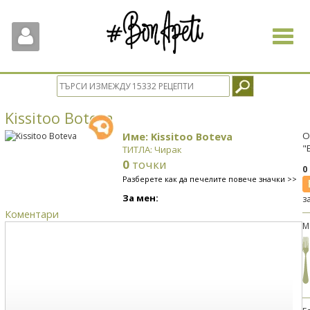
Toggle
navigat
Kissitoo Boteva
Име: Kissitoo Boteva
О
"
ТИТЛА: Чирак
0
точки
0
Разберете как да печелите повече значки >>
За мен:
з
Коментари
М