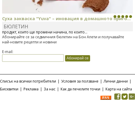
Суха закваска "Yuva" – иновация в домашното приго...
БЮЛЕТИН
Отскоро Лесафр България стартира предлагането на изцяло нов
продукт, който ще промени начина, по който...
Абонирайте се за седмичния бюлетин на Бон Апети и получавайте
най-новите рецепти и новини
E-mail:
Списък на всички потребители
|
Условия за ползване
|
Лични данни
|
Бисквитки
|
Реклама
|
За нас
|
Как да печелите точки
|
Карта на сайта