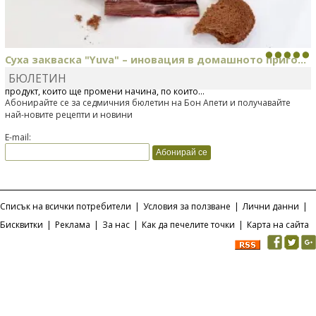
Суха закваска "Yuva" – иновация в домашното приго...
БЮЛЕТИН
Отскоро Лесафр България стартира предлагането на изцяло нов
продукт, който ще промени начина, по който...
Абонирайте се за седмичния бюлетин на Бон Апети и получавайте
най-новите рецепти и новини
E-mail:
Списък на всички потребители
|
Условия за ползване
|
Лични данни
|
Бисквитки
|
Реклама
|
За нас
|
Как да печелите точки
|
Карта на сайта