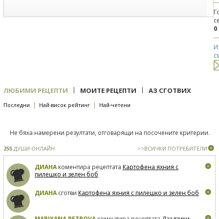
Г
с
0
И
с
|
|
ЛЮБИМИ РЕЦЕПТИ
МОИТЕ РЕЦЕПТИ
АЗ СГОТВИХ
|
|
Последни
Най-висок рейтинг
Най-четени
Не бяха намерени резултати, отговарящи на посочените критерии.
255
ДУШИ ОНЛАЙН
>>ВСИЧКИ ПОТРЕБИТЕЛИ
ДИАНА
коментира рецептата
Картофена яхния с
пилешко и зелен боб
ДИАНА
сготви
Картофена яхния с пилешко и зелен боб
MARIYANA PETROVA
коментира рецептата
Дзадзики