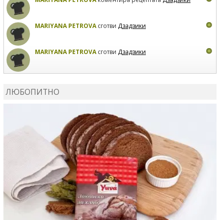
MARIYANA PETROVA
сготви
Дзадзики
MARIYANA PETROVA
сготви
Дзадзики
КАРДАШЕВ
коментира рецептата
Сьомга на фурна
ЛЮБОПИТНО
КАРДАШЕВ
коментира рецептата
Свински ребра с
печени картофи