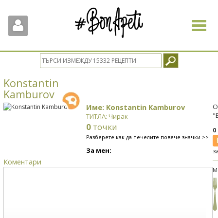
Toggle
navigat
Konstantin
Kamburov
Име: Konstantin Kamburov
О
"
ТИТЛА: Чирак
0
точки
0
Разберете как да печелите повече значки >>
За мен:
з
Коментари
М