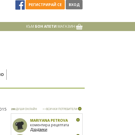
РЕГИСТРИРАЙ СЕ
ВХОД
КЪМ
БОН АПЕТИ
МАГАЗИН
НО
2015
280
ДУШИ ОНЛАЙН
>>ВСИЧКИ ПОТРЕБИТЕЛИ
MARIYANA PETROVA
коментира рецептата
Дзадзики