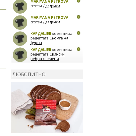
MARIYANA PETROVA
сготви
Дзадзики
MARIYANA PETROVA
сготви
Дзадзики
КАРДАШЕВ
коментира
рецептата
Сьомга на
фурна
КАРДАШЕВ
коментира
рецептата
Свински
ребра с печени
картофи
ВЛАДИМИРА
сготви
Пилешко с бяло вино и
ЛЮБОПИТНО
лимон
MARINA_VITA
коментира рецептата
Киноа със зеленчуци