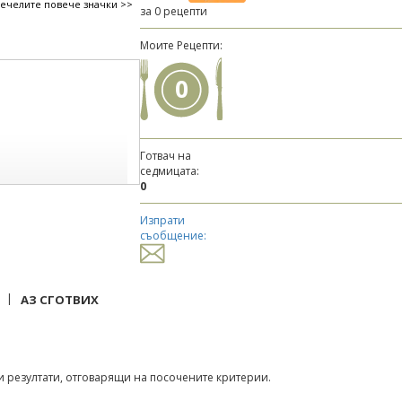
печелите повече значки >>
за 0 рецепти
Моите Рецепти:
0
Готвач на
седмицата:
0
Изпрати
съобщение:
|
АЗ СГОТВИХ
 резултати, отговарящи на посочените критерии.