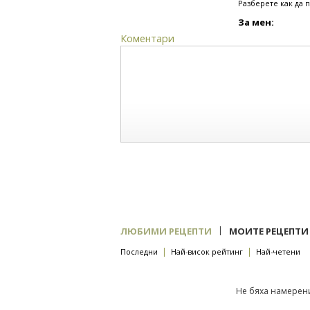
Разберете как да 
За мен:
Коментари
|
ЛЮБИМИ РЕЦЕПТИ
МОИТЕ РЕЦЕПТИ
|
|
Последни
Най-висок рейтинг
Най-четени
Не бяха намерени