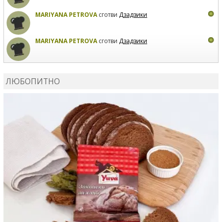
MARIYANA PETROVA
сготви
Дзадзики
MARIYANA PETROVA
сготви
Дзадзики
КАРДАШЕВ
коментира рецептата
Сьомга на фурна
ЛЮБОПИТНО
КАРДАШЕВ
коментира рецептата
Свински ребра с
печени картофи