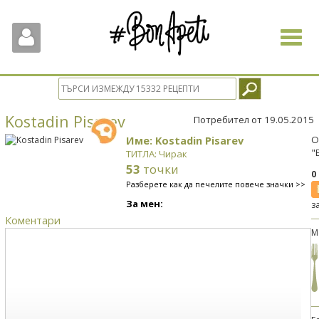
Toggle
navigat
Kostadin Pisarev
Потребител от 19.05.2015
Име: Kostadin Pisarev
О
"
ТИТЛА: Чирак
53
точки
0
Разберете как да печелите повече значки >>
За мен:
з
Коментари
М