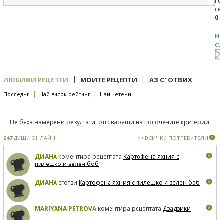
Г
с
0
И
с
|
|
ЛЮБИМИ РЕЦЕПТИ
МОИТЕ РЕЦЕПТИ
АЗ СГОТВИХ
|
|
Последни
Най-висок рейтинг
Най-четени
Не бяха намерени резултати, отговарящи на посочените критерии.
247
ДУШИ ОНЛАЙН
>>ВСИЧКИ ПОТРЕБИТЕЛИ
ДИАНА
коментира рецептата
Картофена яхния с
пилешко и зелен боб
ДИАНА
сготви
Картофена яхния с пилешко и зелен боб
MARIYANA PETROVA
коментира рецептата
Дзадзики