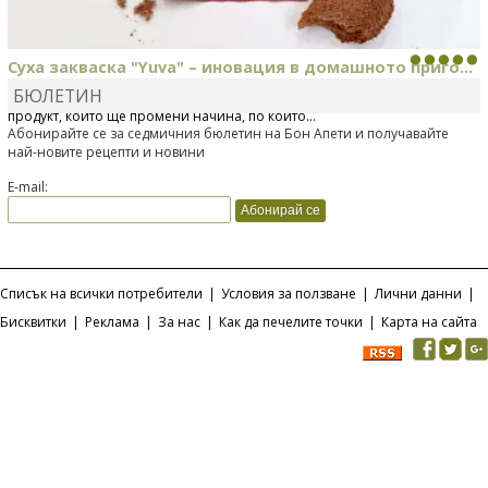
Суха закваска "Yuva" – иновация в домашното приго...
БЮЛЕТИН
Отскоро Лесафр България стартира предлагането на изцяло нов
продукт, който ще промени начина, по който...
Абонирайте се за седмичния бюлетин на Бон Апети и получавайте
най-новите рецепти и новини
E-mail:
Списък на всички потребители
|
Условия за ползване
|
Лични данни
|
Бисквитки
|
Реклама
|
За нас
|
Как да печелите точки
|
Карта на сайта