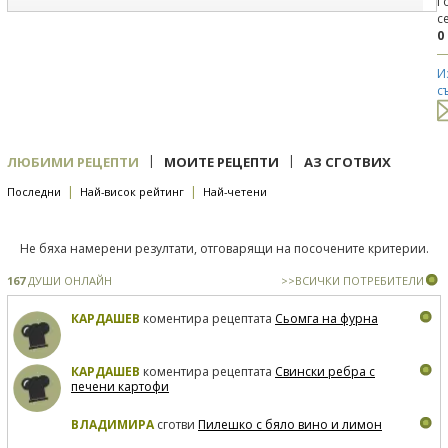
Г
с
0
И
с
|
|
ЛЮБИМИ РЕЦЕПТИ
МОИТЕ РЕЦЕПТИ
АЗ СГОТВИХ
|
|
Последни
Най-висок рейтинг
Най-четени
Не бяха намерени резултати, отговарящи на посочените критерии.
167
ДУШИ ОНЛАЙН
>>ВСИЧКИ ПОТРЕБИТЕЛИ
КАРДАШЕВ
коментира рецептата
Сьомга на фурна
КАРДАШЕВ
коментира рецептата
Свински ребра с
печени картофи
ВЛАДИМИРА
сготви
Пилешко с бяло вино и лимон