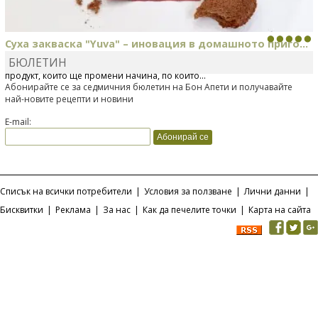
Суха закваска "Yuva" – иновация в домашното приго...
БЮЛЕТИН
Отскоро Лесафр България стартира предлагането на изцяло нов
продукт, който ще промени начина, по който...
Абонирайте се за седмичния бюлетин на Бон Апети и получавайте
най-новите рецепти и новини
E-mail:
Списък на всички потребители
|
Условия за ползване
|
Лични данни
|
Бисквитки
|
Реклама
|
За нас
|
Как да печелите точки
|
Карта на сайта