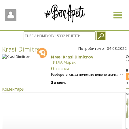
Toggle
navigat
Krasi Dimitrov
Потребител от 04.03.2022
Име: Krasi Dimitrov
О
"
ТИТЛА: Чирак
0
точки
0
Разберете как да печелите повече значки >>
За мен:
з
Коментари
М