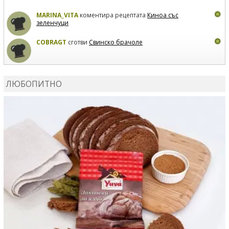
MARINA_VITA
коментира рецептата
Киноа със
зеленчуци
COBRAGT
сготви
Свинско брачоле
EVTEDI
сготви
Печени свински ребра
ЛЮБОПИТНО
DANKOLOVA
сготви
Фокача със синьо сирене, лук и
орехи