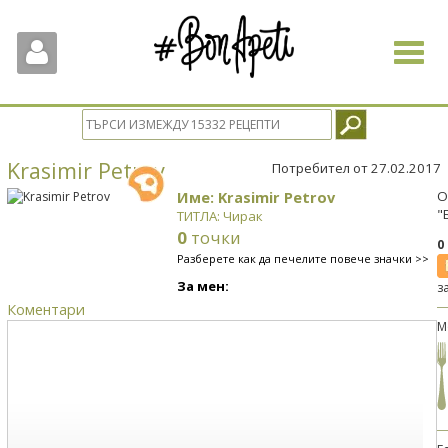
Toggle
navigat
Krasimir Petrov
Потребител от 27.02.2017
Име: Krasimir Petrov
О
"
ТИТЛА: Чирак
0
точки
0
Разберете как да печелите повече значки >>
За мен:
з
Коментари
М