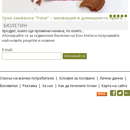
Суха закваска "Yuva" – иновация в домашното приго...
БЮЛЕТИН
Отскоро Лесафр България стартира предлагането на изцяло нов
продукт, който ще промени начина, по който...
Абонирайте се за седмичния бюлетин на Бон Апети и получавайте
най-новите рецепти и новини
E-mail:
Списък на всички потребители
|
Условия за ползване
|
Лични данни
|
Бисквитки
|
Реклама
|
За нас
|
Как да печелите точки
|
Карта на сайта