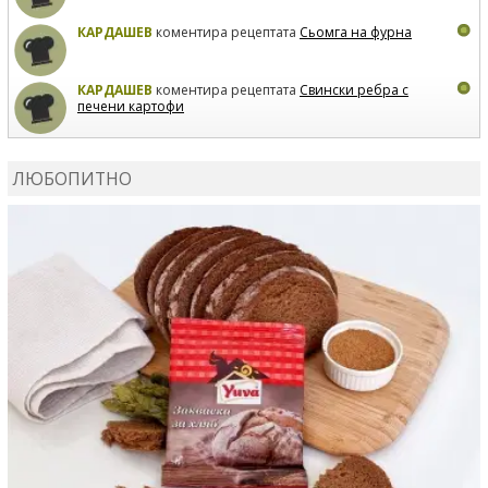
КАРДАШЕВ
коментира рецептата
Сьомга на фурна
КАРДАШЕВ
коментира рецептата
Свински ребра с
печени картофи
ВЛАДИМИРА
сготви
Пилешко с бяло вино и лимон
ЛЮБОПИТНО
MARINA_VITA
коментира рецептата
Киноа със
зеленчуци