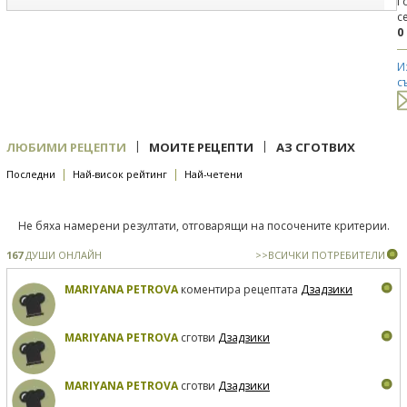
Г
с
0
И
с
|
|
ЛЮБИМИ РЕЦЕПТИ
МОИТЕ РЕЦЕПТИ
АЗ СГОТВИХ
|
|
Последни
Най-висок рейтинг
Най-четени
Не бяха намерени резултати, отговарящи на посочените критерии.
167
ДУШИ ОНЛАЙН
>>ВСИЧКИ ПОТРЕБИТЕЛИ
MARIYANA PETROVA
коментира рецептата
Дзадзики
MARIYANA PETROVA
сготви
Дзадзики
MARIYANA PETROVA
сготви
Дзадзики