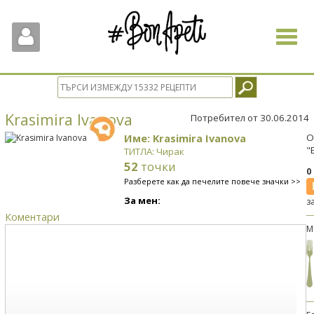
Toggle
navigat
Krasimira Ivanova
Потребител от 30.06.2014
Име: Krasimira Ivanova
О
"
ТИТЛА: Чирак
52
точки
0
Разберете как да печелите повече значки >>
За мен:
з
Коментари
М