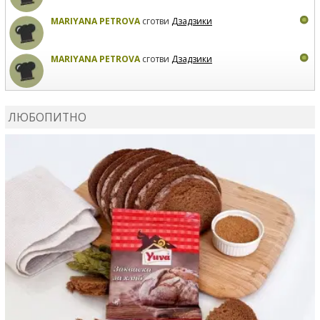
MARIYANA PETROVA
сготви
Дзадзики
MARIYANA PETROVA
сготви
Дзадзики
КАРДАШЕВ
коментира рецептата
Сьомга на фурна
ЛЮБОПИТНО
КАРДАШЕВ
коментира рецептата
Свински ребра с
печени картофи