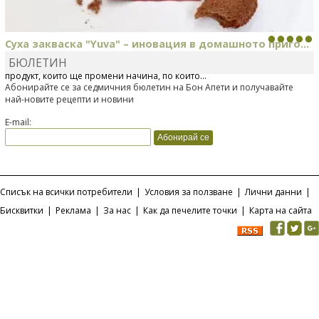
Суха закваска "Yuva" – иновация в домашното приго...
БЮЛЕТИН
Отскоро Лесафр България стартира предлагането на изцяло нов
продукт, който ще промени начина, по който...
Абонирайте се за седмичния бюлетин на Бон Апети и получавайте
най-новите рецепти и новини
E-mail:
Списък на всички потребители
|
Условия за ползване
|
Лични данни
|
Бисквитки
|
Реклама
|
За нас
|
Как да печелите точки
|
Карта на сайта