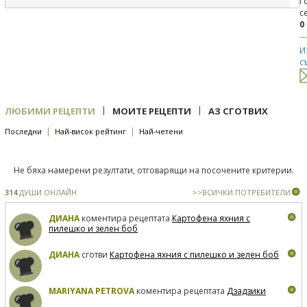
Г
с
0
И
с
|
|
ЛЮБИМИ РЕЦЕПТИ
МОИТЕ РЕЦЕПТИ
АЗ СГОТВИХ
|
|
Последни
Най-висок рейтинг
Най-четени
Не бяха намерени резултати, отговарящи на посочените критерии.
314
ДУШИ ОНЛАЙН
>>ВСИЧКИ ПОТРЕБИТЕЛИ
ДИАНА
коментира рецептата
Картофена яхния с
пилешко и зелен боб
ДИАНА
сготви
Картофена яхния с пилешко и зелен боб
MARIYANA PETROVA
коментира рецептата
Дзадзики