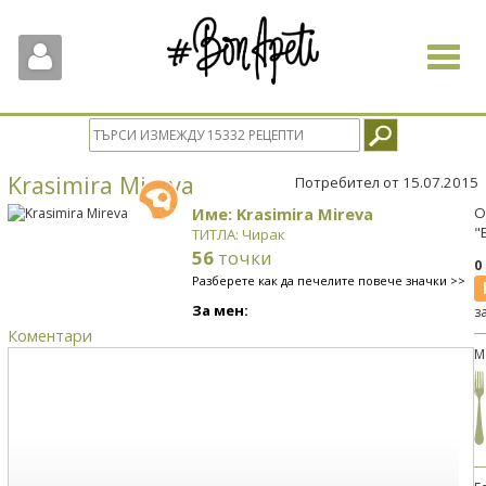
Toggle
navigat
Krasimira Mireva
Потребител от 15.07.2015
Име: Krasimira Mireva
О
"
ТИТЛА: Чирак
56
точки
0
Разберете как да печелите повече значки >>
За мен:
з
Коментари
М