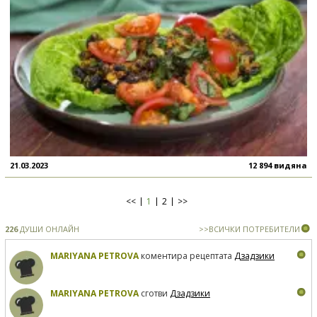
21.03.2023
12 894 видяна
<<
1
2
>>
226
ДУШИ ОНЛАЙН
>>ВСИЧКИ ПОТРЕБИТЕЛИ
MARIYANA PETROVA
коментира рецептата
Дзадзики
MARIYANA PETROVA
сготви
Дзадзики