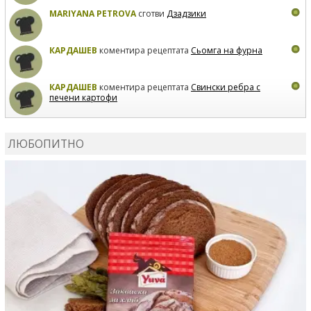
MARIYANA PETROVA
сготви
Дзадзики
КАРДАШЕВ
коментира рецептата
Сьомга на фурна
КАРДАШЕВ
коментира рецептата
Свински ребра с
печени картофи
ВЛАДИМИРА
сготви
Пилешко с бяло вино и лимон
ЛЮБОПИТНО
MARINA_VITA
коментира рецептата
Киноа със
зеленчуци