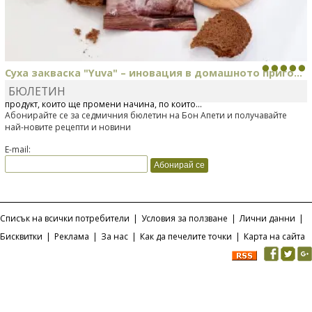
Суха закваска "Yuva" – иновация в домашното приго...
БЮЛЕТИН
Отскоро Лесафр България стартира предлагането на изцяло нов
продукт, който ще промени начина, по който...
Абонирайте се за седмичния бюлетин на Бон Апети и получавайте
най-новите рецепти и новини
E-mail:
Списък на всички потребители
|
Условия за ползване
|
Лични данни
|
Бисквитки
|
Реклама
|
За нас
|
Как да печелите точки
|
Карта на сайта