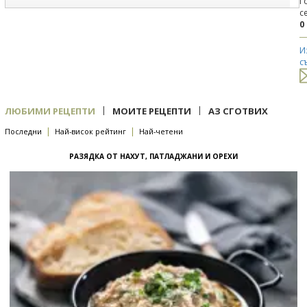
Г
с
0
И
с
|
|
ЛЮБИМИ РЕЦЕПТИ
МОИТЕ РЕЦЕПТИ
АЗ СГОТВИХ
|
|
Последни
Най-висок рейтинг
Най-четени
РАЗЯДКА ОТ НАХУТ, ПАТЛАДЖАНИ И ОРЕХИ