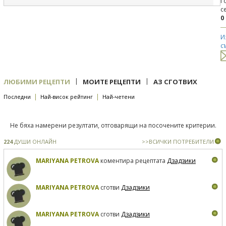
Г
с
0
И
с
|
|
ЛЮБИМИ РЕЦЕПТИ
МОИТЕ РЕЦЕПТИ
АЗ СГОТВИХ
|
|
Последни
Най-висок рейтинг
Най-четени
Не бяха намерени резултати, отговарящи на посочените критерии.
224
ДУШИ ОНЛАЙН
>>ВСИЧКИ ПОТРЕБИТЕЛИ
MARIYANA PETROVA
коментира рецептата
Дзадзики
MARIYANA PETROVA
сготви
Дзадзики
MARIYANA PETROVA
сготви
Дзадзики