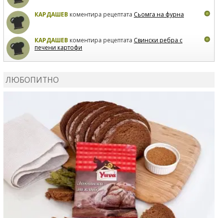
КАРДАШЕВ
коментира рецептата
Сьомга на фурна
КАРДАШЕВ
коментира рецептата
Свински ребра с
печени картофи
ВЛАДИМИРА
сготви
Пилешко с бяло вино и лимон
ЛЮБОПИТНО
MARINA_VITA
коментира рецептата
Киноа със
зеленчуци