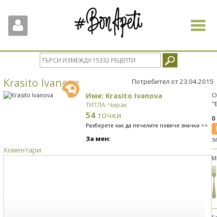
Toggle
navigat
Krasito Ivanova
Потребител от 23.04.2015
Име: Krasito Ivanova
О
"
ТИТЛА: Чирак
54
точки
0
Разберете как да печелите повече значки >>
За мен:
з
Коментари
М