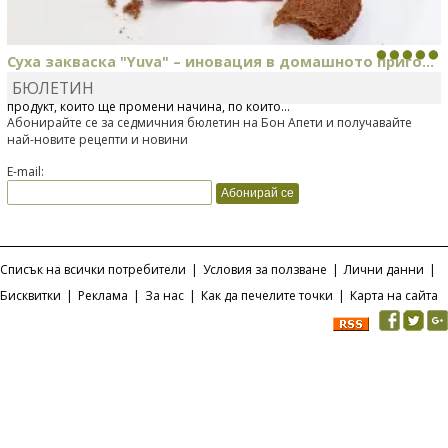
Суха закваска "Yuva" – иновация в домашното приго...
БЮЛЕТИН
Отскоро Лесафр България стартира предлагането на изцяло нов
продукт, който ще промени начина, по който...
Абонирайте се за седмичния бюлетин на Бон Апети и получавайте
най-новите рецепти и новини
E-mail:
Списък на всички потребители
|
Условия за ползване
|
Лични данни
|
Бисквитки
|
Реклама
|
За нас
|
Как да печелите точки
|
Карта на сайта