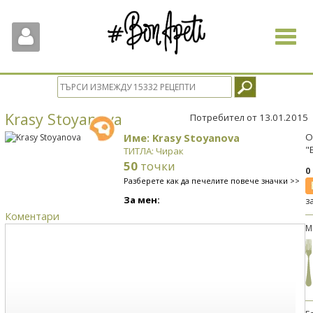
Toggle
navigat
Krasy Stoyanova
Потребител от 13.01.2015
Име: Krasy Stoyanova
О
"
ТИТЛА: Чирак
50
точки
0
Разберете как да печелите повече значки >>
За мен:
з
Коментари
М