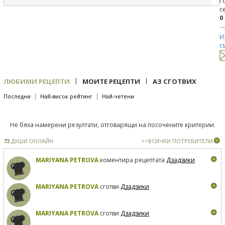
Г
с
0
И
с
|
|
ЛЮБИМИ РЕЦЕПТИ
МОИТЕ РЕЦЕПТИ
АЗ СГОТВИХ
|
|
Последни
Най-висок рейтинг
Най-четени
Не бяха намерени резултати, отговарящи на посочените критерии.
72
ДУШИ ОНЛАЙН
>>ВСИЧКИ ПОТРЕБИТЕЛИ
MARIYANA PETROVA
коментира рецептата
Дзадзики
MARIYANA PETROVA
сготви
Дзадзики
MARIYANA PETROVA
сготви
Дзадзики