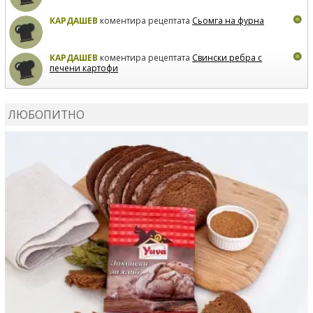
КАРДАШЕВ
коментира рецептата
Сьомга на фурна
КАРДАШЕВ
коментира рецептата
Свински ребра с
печени картофи
ВЛАДИМИРА
сготви
Пилешко с бяло вино и лимон
ЛЮБОПИТНО
MARINA_VITA
коментира рецептата
Киноа със
зеленчуци