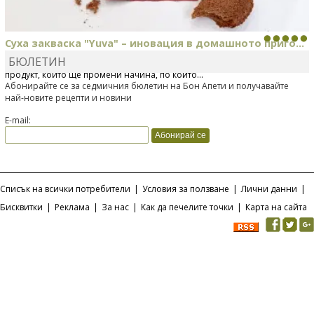
Суха закваска "Yuva" – иновация в домашното приго...
БЮЛЕТИН
Отскоро Лесафр България стартира предлагането на изцяло нов
продукт, който ще промени начина, по който...
Абонирайте се за седмичния бюлетин на Бон Апети и получавайте
най-новите рецепти и новини
E-mail:
Списък на всички потребители
|
Условия за ползване
|
Лични данни
|
Бисквитки
|
Реклама
|
За нас
|
Как да печелите точки
|
Карта на сайта