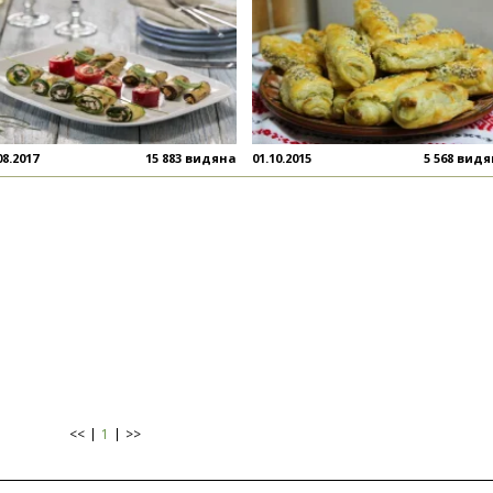
08.2017
15 883 видяна
01.10.2015
5 568 вид
<<
1
>>