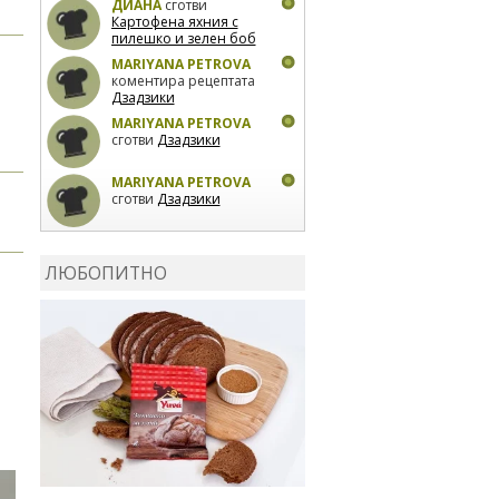
ДИАНА
сготви
Картофена яхния с
пилешко и зелен боб
MARIYANA PETROVA
коментира рецептата
Дзадзики
MARIYANA PETROVA
сготви
Дзадзики
MARIYANA PETROVA
сготви
Дзадзики
КАРДАШЕВ
коментира
рецептата
Сьомга на
ЛЮБОПИТНО
фурна
КАРДАШЕВ
коментира
рецептата
Свински
ребра с печени
картофи