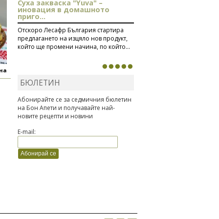
Суха закваска "Yuva" –
иновация в домашното
приго...
Отскоро Лесафр България стартира
предлагането на изцяло нов продукт,
който ще промени начина, по който...
яна
БЮЛЕТИН
Абонирайте се за седмичния бюлетин
на Бон Апети и получавайте най-
новите рецепти и новини
E-mail: