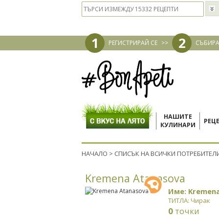
1
2
РЕГИСТРИРАЙ СЕ
>>
СЪБИРА
НАШИТЕ
РЕЦ
КУЛИНАРИ
НАЧАЛО
>
СПИСЪК НА ВСИЧКИ ПОТРЕБИТЕЛ
Kremena Atanasova
Име: Kremen
ТИТЛА: Чирак
0
точки