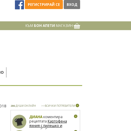
РЕГИСТРИРАЙ СЕ
ВХОД
КЪМ
БОН АПЕТИ
МАГАЗИН
НО
2018
286
ДУШИ ОНЛАЙН
>>ВСИЧКИ ПОТРЕБИТЕЛИ
ДИАНА
коментира
рецептата
Картофена
яхния с пилешко и
зелен боб