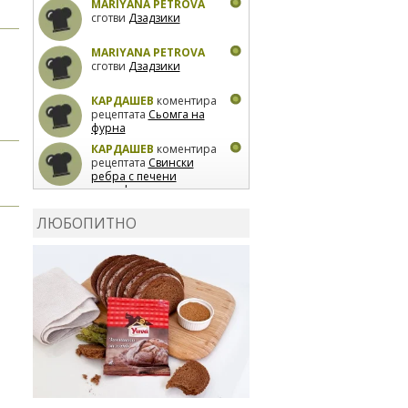
MARIYANA PETROVA
сготви
Дзадзики
MARIYANA PETROVA
сготви
Дзадзики
КАРДАШЕВ
коментира
рецептата
Сьомга на
фурна
КАРДАШЕВ
коментира
рецептата
Свински
ребра с печени
картофи
ВЛАДИМИРА
сготви
Пилешко с бяло вино и
ЛЮБОПИТНО
лимон
MARINA_VITA
коментира рецептата
Киноа със зеленчуци