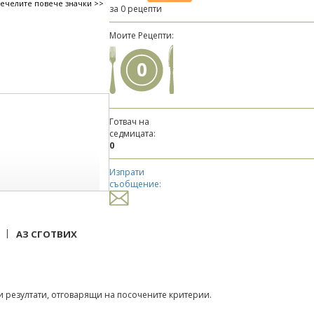
печелите повече значки >>
за 0 рецепти
Моите Рецепти:
0
Готвач на
седмицата:
0
Изпрати
съобщение:
|
АЗ СГОТВИХ
 резултати, отговарящи на посочените критерии.