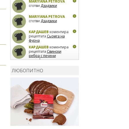
MARIYANA PETROVA
сготви
Дзадзики
MARIYANA PETROVA
сготви
Дзадзики
КАРДАШЕВ
коментира
рецептата
Сьомга на
фурна
КАРДАШЕВ
коментира
рецептата
Свински
ребра с печени
картофи
ВЛАДИМИРА
сготви
Пилешко с бяло вино и
ЛЮБОПИТНО
лимон
MARINA_VITA
коментира рецептата
Киноа със зеленчуци