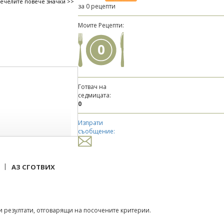
печелите повече значки >>
за 0 рецепти
Моите Рецепти:
0
Готвач на
седмицата:
0
Изпрати
съобщение:
|
АЗ СГОТВИХ
 резултати, отговарящи на посочените критерии.