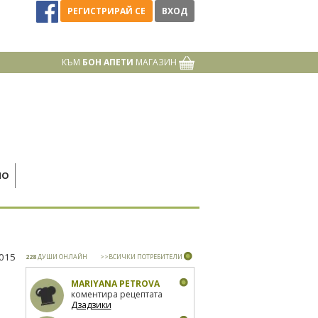
РЕГИСТРИРАЙ СЕ
ВХОД
КЪМ
БОН АПЕТИ
МАГАЗИН
НО
2015
228
ДУШИ ОНЛАЙН
>>ВСИЧКИ ПОТРЕБИТЕЛИ
MARIYANA PETROVA
коментира рецептата
Дзадзики