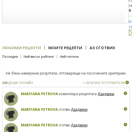
Г
с
0
И
с
|
|
ЛЮБИМИ РЕЦЕПТИ
МОИТЕ РЕЦЕПТИ
АЗ СГОТВИХ
|
|
Последни
Най-висок рейтинг
Най-четени
Не бяха намерени резултати, отговарящи на посочените критерии.
300
ДУШИ ОНЛАЙН
>>ВСИЧКИ ПОТРЕБИТЕЛИ
MARIYANA PETROVA
коментира рецептата
Дзадзики
MARIYANA PETROVA
сготви
Дзадзики
MARIYANA PETROVA
сготви
Дзадзики