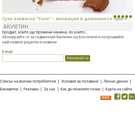
Суха закваска "Yuva" – иновация в домашното приго...
БЮЛЕТИН
Отскоро Лесафр България стартира предлагането на изцяло нов
продукт, който ще промени начина, по който...
Абонирайте се за седмичния бюлетин на Бон Апети и получавайте
най-новите рецепти и новини
E-mail:
Списък на всички потребители
|
Условия за ползване
|
Лични данни
|
Бисквитки
|
Реклама
|
За нас
|
Как да печелите точки
|
Карта на сайта