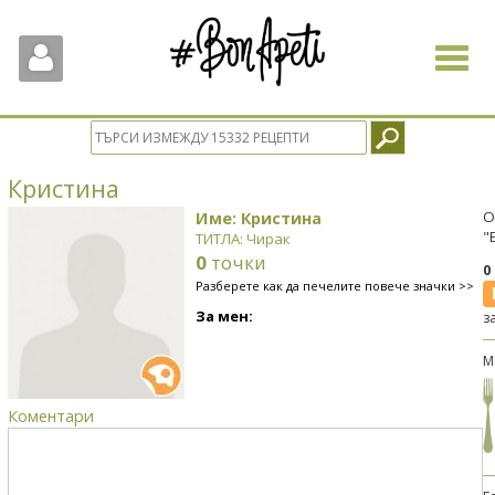
Toggle
navigat
Кристина
Име: Кристина
О
"
ТИТЛА: Чирак
0
точки
0
Разберете как да печелите повече значки >>
За мен:
з
М
Коментари