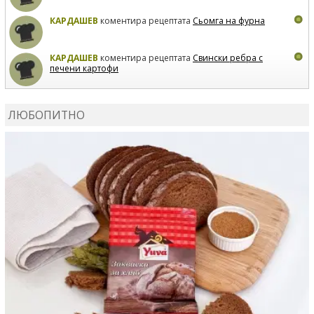
КАРДАШЕВ
коментира рецептата
Сьомга на фурна
КАРДАШЕВ
коментира рецептата
Свински ребра с
печени картофи
ВЛАДИМИРА
сготви
Пилешко с бяло вино и лимон
ЛЮБОПИТНО
MARINA_VITA
коментира рецептата
Киноа със
зеленчуци