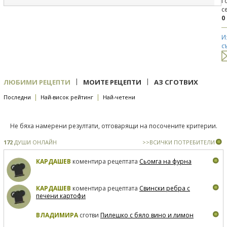
Г
с
0
И
с
|
|
ЛЮБИМИ РЕЦЕПТИ
МОИТЕ РЕЦЕПТИ
АЗ СГОТВИХ
|
|
Последни
Най-висок рейтинг
Най-четени
Не бяха намерени резултати, отговарящи на посочените критерии.
172
ДУШИ ОНЛАЙН
>>ВСИЧКИ ПОТРЕБИТЕЛИ
КАРДАШЕВ
коментира рецептата
Сьомга на фурна
КАРДАШЕВ
коментира рецептата
Свински ребра с
печени картофи
ВЛАДИМИРА
сготви
Пилешко с бяло вино и лимон