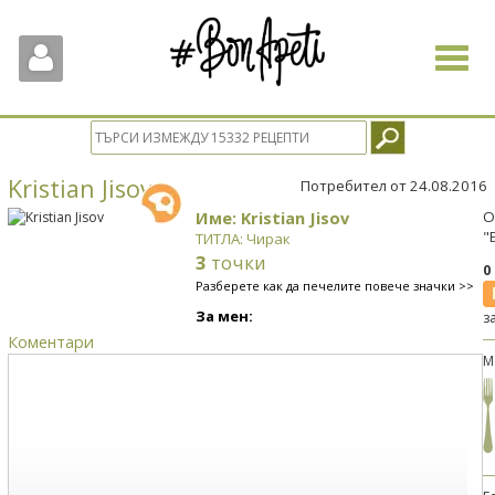
Toggle
navigat
Kristian Jisov
Потребител от 24.08.2016
Име: Kristian Jisov
О
"
ТИТЛА: Чирак
3
точки
0
Разберете как да печелите повече значки >>
За мен:
з
Коментари
М