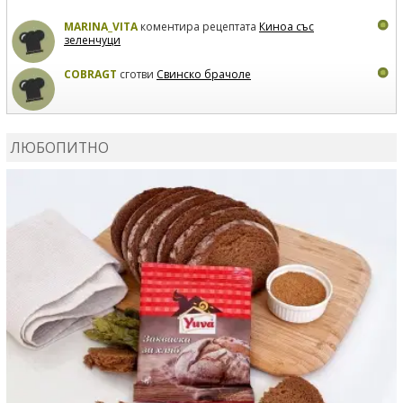
MARINA_VITA
коментира рецептата
Киноа със
зеленчуци
COBRAGT
сготви
Свинско брачоле
EVTEDI
сготви
Печени свински ребра
ЛЮБОПИТНО
DANKOLOVA
сготви
Фокача със синьо сирене, лук и
орехи