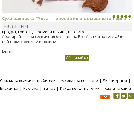
Суха закваска "Yuva" – иновация в домашното приго...
БЮЛЕТИН
Отскоро Лесафр България стартира предлагането на изцяло нов
продукт, който ще промени начина, по който...
Абонирайте се за седмичния бюлетин на Бон Апети и получавайте
най-новите рецепти и новини
E-mail:
Списък на всички потребители
|
Условия за ползване
|
Лични данни
|
Бисквитки
|
Реклама
|
За нас
|
Как да печелите точки
|
Карта на сайта