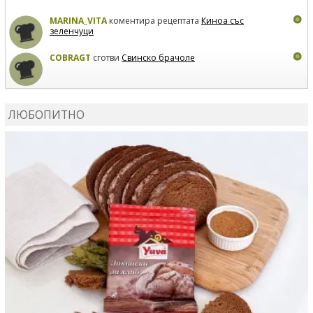
MARINA_VITA
коментира рецептата
Киноа със
зеленчуци
COBRAGT
сготви
Свинско брачоле
EVTEDI
сготви
Печени свински ребра
ЛЮБОПИТНО
DANKOLOVA
сготви
Фокача със синьо сирене, лук и
орехи