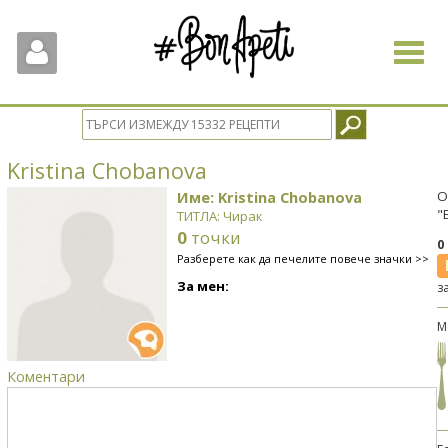
Toggle
navigat
Kristina Chobanova
Име: Kristina Chobanova
О
"
ТИТЛА: Чирак
0
точки
0
Разберете как да печелите повече значки >>
За мен:
з
М
Коментари