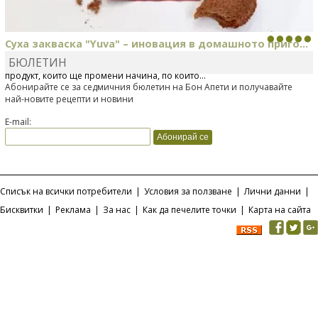
Суха закваска "Yuva" – иновация в домашното приго...
БЮЛЕТИН
Отскоро Лесафр България стартира предлагането на изцяло нов
продукт, който ще промени начина, по който...
Абонирайте се за седмичния бюлетин на Бон Апети и получавайте
най-новите рецепти и новини
E-mail:
Списък на всички потребители
|
Условия за ползване
|
Лични данни
|
Бисквитки
|
Реклама
|
За нас
|
Как да печелите точки
|
Карта на сайта