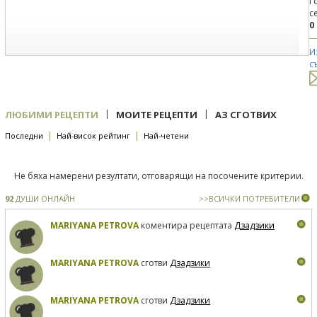
Г
с
0
И
с
|
|
ЛЮБИМИ РЕЦЕПТИ
МОИТЕ РЕЦЕПТИ
АЗ СГОТВИХ
|
|
Последни
Най-висок рейтинг
Най-четени
Не бяха намерени резултати, отговарящи на посочените критерии.
92
ДУШИ ОНЛАЙН
>>ВСИЧКИ ПОТРЕБИТЕЛИ
MARIYANA PETROVA
коментира рецептата
Дзадзики
MARIYANA PETROVA
сготви
Дзадзики
MARIYANA PETROVA
сготви
Дзадзики