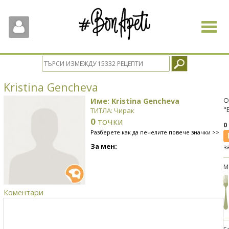
Toggle
navigat
Kristina Gencheva
Име: Kristina Gencheva
О
"
ТИТЛА: Чирак
0
точки
0
Разберете как да печелите повече значки >>
За мен:
з
М
Коментари