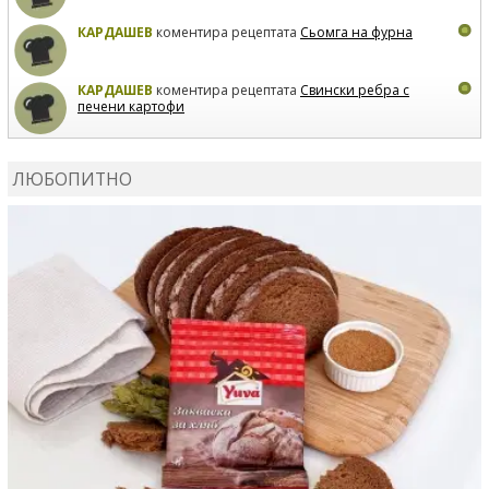
КАРДАШЕВ
коментира рецептата
Сьомга на фурна
КАРДАШЕВ
коментира рецептата
Свински ребра с
печени картофи
ВЛАДИМИРА
сготви
Пилешко с бяло вино и лимон
ЛЮБОПИТНО
MARINA_VITA
коментира рецептата
Киноа със
зеленчуци