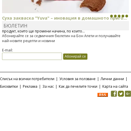
Суха закваска "Yuva" – иновация в домашното приго...
БЮЛЕТИН
Отскоро Лесафр България стартира предлагането на изцяло нов
продукт, който ще промени начина, по който...
Абонирайте се за седмичния бюлетин на Бон Апети и получавайте
най-новите рецепти и новини
E-mail:
Списък на всички потребители
|
Условия за ползване
|
Лични данни
|
Бисквитки
|
Реклама
|
За нас
|
Как да печелите точки
|
Карта на сайта