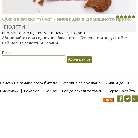
Суха закваска "Yuva" – иновация в домашното приго...
БЮЛЕТИН
Отскоро Лесафр България стартира предлагането на изцяло нов
продукт, който ще промени начина, по който...
Абонирайте се за седмичния бюлетин на Бон Апети и получавайте
най-новите рецепти и новини
E-mail:
Списък на всички потребители
|
Условия за ползване
|
Лични данни
|
Бисквитки
|
Реклама
|
За нас
|
Как да печелите точки
|
Карта на сайта