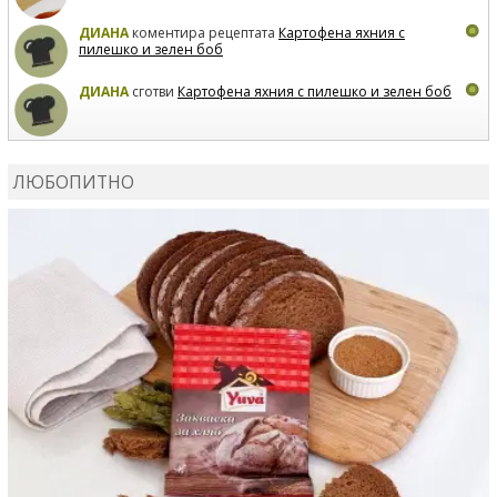
ДИАНА
коментира рецептата
Картофена яхния с
пилешко и зелен боб
ДИАНА
сготви
Картофена яхния с пилешко и зелен боб
MARIYANA PETROVA
коментира рецептата
Дзадзики
ЛЮБОПИТНО
MARIYANA PETROVA
сготви
Дзадзики