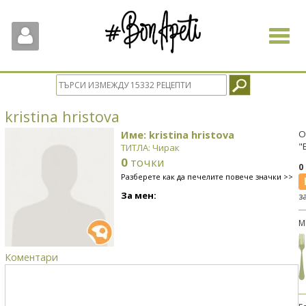
Toggle
navigat
kristina hristova
Име: kristina hristova
О
"
ТИТЛА: Чирак
0
точки
0
Разберете как да печелите повече значки >>
За мен:
з
М
Коментари