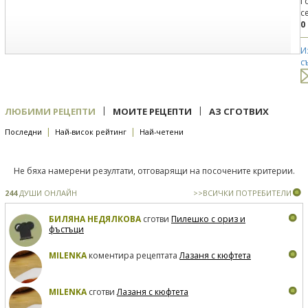
Г
с
0
И
с
|
|
ЛЮБИМИ РЕЦЕПТИ
МОИТЕ РЕЦЕПТИ
АЗ СГОТВИХ
|
|
Последни
Най-висок рейтинг
Най-четени
Не бяха намерени резултати, отговарящи на посочените критерии.
244
ДУШИ ОНЛАЙН
>>ВСИЧКИ ПОТРЕБИТЕЛИ
БИЛЯНА НЕДЯЛКОВА
сготви
Пилешко с ориз и
фъстъци
MILENKA
коментира рецептата
Лазаня с кюфтета
MILENKA
сготви
Лазаня с кюфтета