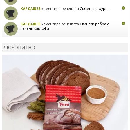
КАРДАШЕВ
коментира рецептата
Сьомга на фурна
КАРДАШЕВ
коментира рецептата
Свински ребра с
печени картофи
ВЛАДИМИРА
сготви
Пилешко с бяло вино и лимон
ЛЮБОПИТНО
MARINA_VITA
коментира рецептата
Киноа със
зеленчуци