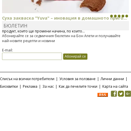
Суха закваска "Yuva" – иновация в домашното приго...
БЮЛЕТИН
Отскоро Лесафр България стартира предлагането на изцяло нов
продукт, който ще промени начина, по който...
Абонирайте се за седмичния бюлетин на Бон Апети и получавайте
най-новите рецепти и новини
E-mail:
Списък на всички потребители
|
Условия за ползване
|
Лични данни
|
Бисквитки
|
Реклама
|
За нас
|
Как да печелите точки
|
Карта на сайта