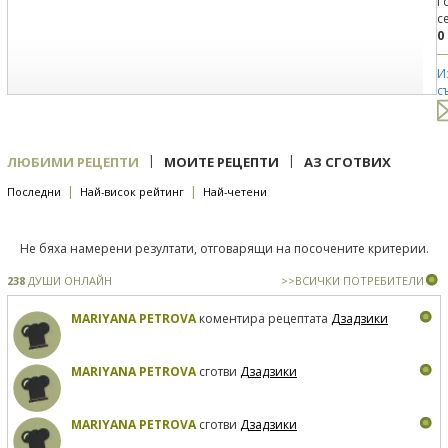
Г
с
0
И
с
|
|
ЛЮБИМИ РЕЦЕПТИ
МОИТЕ РЕЦЕПТИ
АЗ СГОТВИХ
|
|
Последни
Най-висок рейтинг
Най-четени
Не бяха намерени резултати, отговарящи на посочените критерии.
238
ДУШИ ОНЛАЙН
>>ВСИЧКИ ПОТРЕБИТЕЛИ
MARIYANA PETROVA
коментира рецептата
Дзадзики
MARIYANA PETROVA
сготви
Дзадзики
MARIYANA PETROVA
сготви
Дзадзики