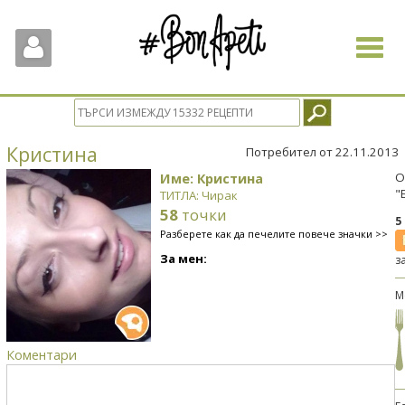
Toggle
navigat
Кристина
Потребител от 22.11.2013
Име: Кристина
О
"
ТИТЛА: Чирак
58
точки
5
Разберете как да печелите повече значки >>
За мен:
з
М
Коментари