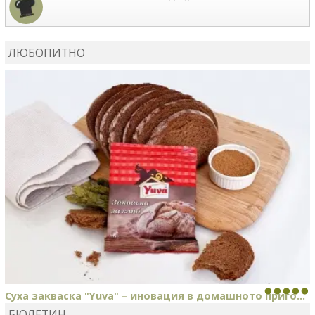
КАРДАШЕВ
коментира рецептата
Сьомга на фурна
ЛЮБОПИТНО
КАРДАШЕВ
коментира рецептата
Свински ребра с
печени картофи
Суха закваска "Yuva" – иновация в домашното приго...
БЮЛЕТИН