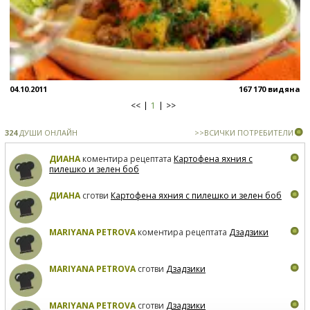
04.10.2011
167 170 видяна
<<
1
>>
324
ДУШИ ОНЛАЙН
>>ВСИЧКИ ПОТРЕБИТЕЛИ
ДИАНА
коментира рецептата
Картофена яхния с
пилешко и зелен боб
ДИАНА
сготви
Картофена яхния с пилешко и зелен боб
MARIYANA PETROVA
коментира рецептата
Дзадзики
MARIYANA PETROVA
сготви
Дзадзики
MARIYANA PETROVA
сготви
Дзадзики