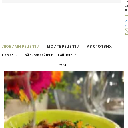
Г
с
0
И
с
|
|
ЛЮБИМИ РЕЦЕПТИ
МОИТЕ РЕЦЕПТИ
АЗ СГОТВИХ
|
|
Последни
Най-висок рейтинг
Най-четени
ГУЛАШ