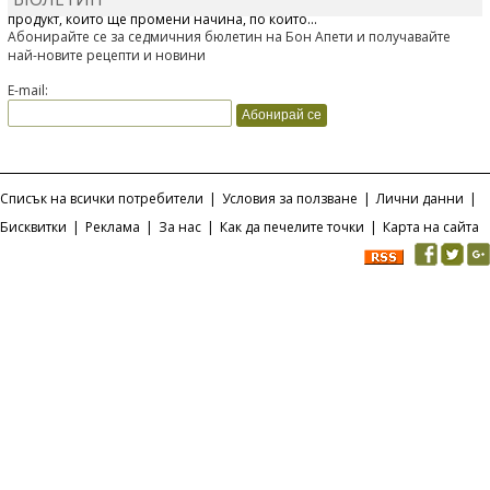
Отскоро Лесафр България стартира предлагането на изцяло нов
продукт, който ще промени начина, по който...
Абонирайте се за седмичния бюлетин на Бон Апети и получавайте
най-новите рецепти и новини
E-mail:
Списък на всички потребители
|
Условия за ползване
|
Лични данни
|
Бисквитки
|
Реклама
|
За нас
|
Как да печелите точки
|
Карта на сайта