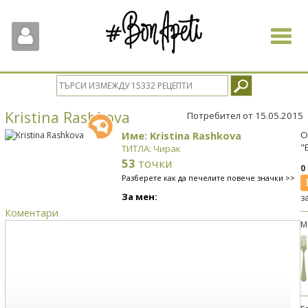
Toggle
navigat
Kristina Rashkova
Потребител от 15.05.2015
Име: Kristina Rashkova
О
"
ТИТЛА: Чирак
53
точки
0
Разберете как да печелите повече значки >>
За мен:
з
Коментари
М