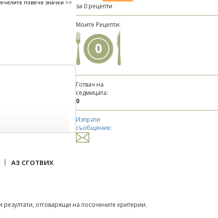
печелите повече значки >>
за 0 рецепти
Моите Рецепти:
0
Готвач на
седмицата:
0
Изпрати
съобщение:
|
АЗ СГОТВИХ
 резултати, отговарящи на посочените критерии.