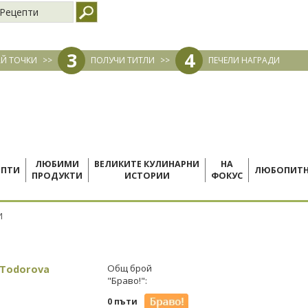
Рецепти
3
4
Й ТОЧКИ
>>
ПОЛУЧИ ТИТЛИ
>>
ПЕЧЕЛИ НАГРАДИ
ЛЮБИМИ
ВЕЛИКИТЕ КУЛИНАРНИ
НА
ЕПТИ
ЛЮБОПИТ
ПРОДУКТИ
ИСТОРИИ
ФОКУС
И
 Todorova
Общ брой
"Браво!":
0 пъти