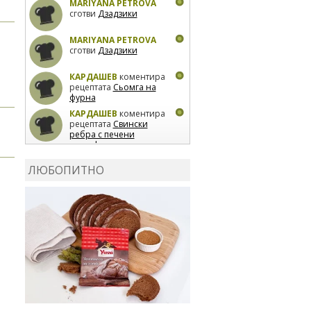
MARIYANA PETROVA
сготви
Дзадзики
MARIYANA PETROVA
сготви
Дзадзики
КАРДАШЕВ
коментира
рецептата
Сьомга на
фурна
КАРДАШЕВ
коментира
рецептата
Свински
ребра с печени
картофи
ВЛАДИМИРА
сготви
Пилешко с бяло вино и
ЛЮБОПИТНО
лимон
MARINA_VITA
коментира рецептата
Киноа със зеленчуци