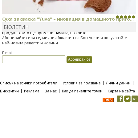
Суха закваска "Yuva" – иновация в домашното приго...
БЮЛЕТИН
Отскоро Лесафр България стартира предлагането на изцяло нов
продукт, който ще промени начина, по който...
Абонирайте се за седмичния бюлетин на Бон Апети и получавайте
най-новите рецепти и новини
E-mail:
Списък на всички потребители
|
Условия за ползване
|
Лични данни
|
Бисквитки
|
Реклама
|
За нас
|
Как да печелите точки
|
Карта на сайта