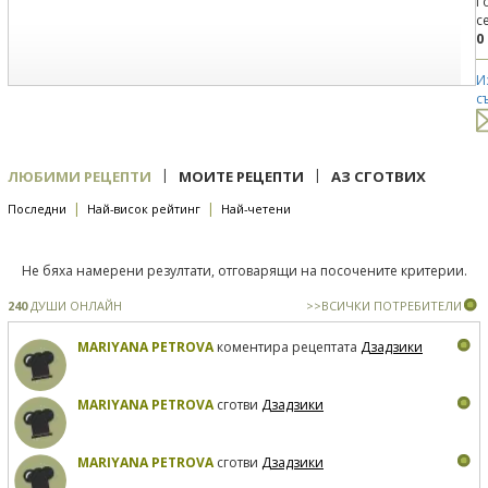
Г
с
0
И
с
|
|
ЛЮБИМИ РЕЦЕПТИ
МОИТЕ РЕЦЕПТИ
АЗ СГОТВИХ
|
|
Последни
Най-висок рейтинг
Най-четени
Не бяха намерени резултати, отговарящи на посочените критерии.
240
ДУШИ ОНЛАЙН
>>ВСИЧКИ ПОТРЕБИТЕЛИ
MARIYANA PETROVA
коментира рецептата
Дзадзики
MARIYANA PETROVA
сготви
Дзадзики
MARIYANA PETROVA
сготви
Дзадзики