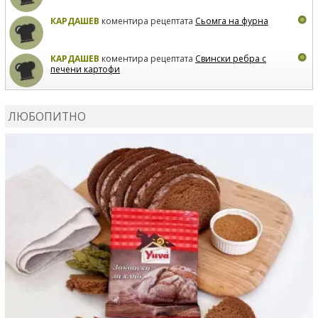
КАРДАШЕВ
коментира рецептата
Сьомга на фурна
КАРДАШЕВ
коментира рецептата
Свински ребра с
печени картофи
ВЛАДИМИРА
сготви
Пилешко с бяло вино и лимон
ЛЮБОПИТНО
MARINA_VITA
коментира рецептата
Киноа със
зеленчуци