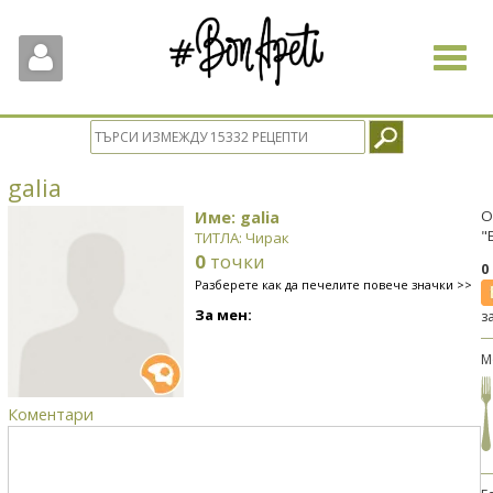
Toggle
navigat
galia
Име: galia
О
"
ТИТЛА: Чирак
0
точки
0
Разберете как да печелите повече значки >>
За мен:
з
М
Коментари