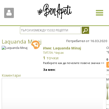
Toggle
navigat
Laquanda Minaj
Потребител от 16.03.2020
Име: Laquanda Minaj
О
"
ТИТЛА: Чирак
1
точки
0
Разберете как да печелите повече значки >>
За мен:
з
Коментари
М