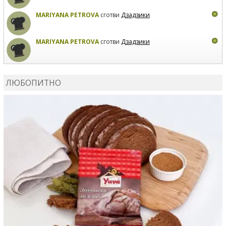
MARIYANA PETROVA
сготви
Дзадзики
MARIYANA PETROVA
сготви
Дзадзики
КАРДАШЕВ
коментира рецептата
Сьомга на фурна
ЛЮБОПИТНО
КАРДАШЕВ
коментира рецептата
Свински ребра с
печени картофи