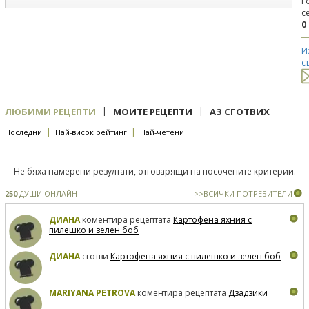
Г
с
0
И
с
|
|
ЛЮБИМИ РЕЦЕПТИ
МОИТЕ РЕЦЕПТИ
АЗ СГОТВИХ
|
|
Последни
Най-висок рейтинг
Най-четени
Не бяха намерени резултати, отговарящи на посочените критерии.
250
ДУШИ ОНЛАЙН
>>ВСИЧКИ ПОТРЕБИТЕЛИ
ДИАНА
коментира рецептата
Картофена яхния с
пилешко и зелен боб
ДИАНА
сготви
Картофена яхния с пилешко и зелен боб
MARIYANA PETROVA
коментира рецептата
Дзадзики