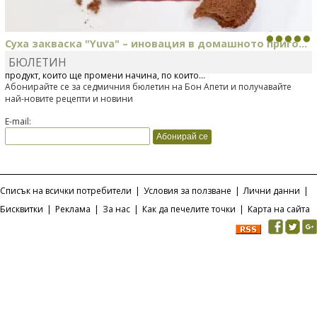
Суха закваска "Yuva" – иновация в домашното приго...
БЮЛЕТИН
Отскоро Лесафр България стартира предлагането на изцяло нов
продукт, който ще промени начина, по който...
Абонирайте се за седмичния бюлетин на Бон Апети и получавайте
най-новите рецепти и новини
E-mail:
Списък на всички потребители
|
Условия за ползване
|
Лични данни
|
Бисквитки
|
Реклама
|
За нас
|
Как да печелите точки
|
Карта на сайта