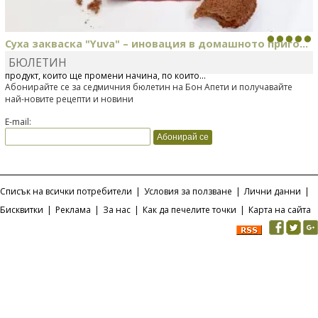
Суха закваска "Yuva" – иновация в домашното приго...
БЮЛЕТИН
Отскоро Лесафр България стартира предлагането на изцяло нов
продукт, който ще промени начина, по който...
Абонирайте се за седмичния бюлетин на Бон Апети и получавайте
най-новите рецепти и новини
E-mail:
Списък на всички потребители
|
Условия за ползване
|
Лични данни
|
Бисквитки
|
Реклама
|
За нас
|
Как да печелите точки
|
Карта на сайта