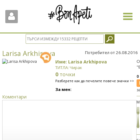
Toggle
navigat
Larisa Arkhipova
Потребител от 26.08.2016
Име: Larisa Arkhipova
О
"
ТИТЛА: Чирак
0
точки
0
Разберете как да печелите повече значки >>
За мен:
з
Коментари
М