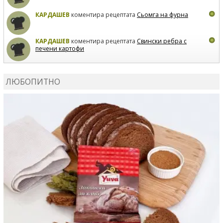
КАРДАШЕВ
коментира рецептата
Сьомга на фурна
КАРДАШЕВ
коментира рецептата
Свински ребра с
печени картофи
ВЛАДИМИРА
сготви
Пилешко с бяло вино и лимон
ЛЮБОПИТНО
MARINA_VITA
коментира рецептата
Киноа със
зеленчуци